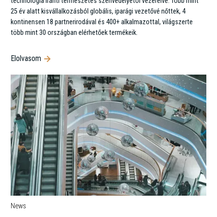
technológia iránti természetes szenvedélyétól vezérelve. Több mint
25 év alatt kisvállalkozásból globális, iparági vezetővé nőttek, 4
kontinensen 18 partnerirodával és 400+ alkalmazottal, világszerte
több mint 30 országban elérhetőek termékeik.
Elolvasom
News