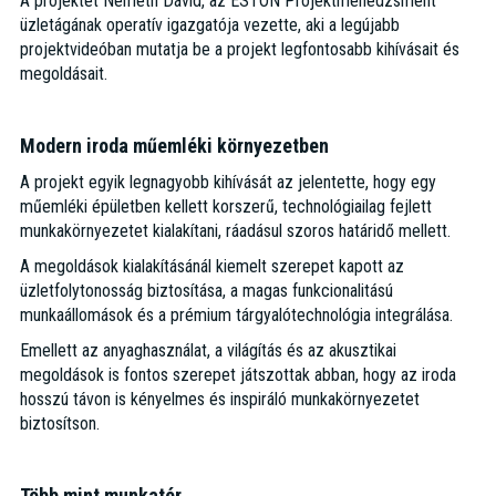
A projektet Németh Dávid, az ESTON Projektmenedzsment
üzletágának operatív igazgatója vezette, aki a legújabb
projektvideóban mutatja be a projekt legfontosabb kihívásait és
megoldásait.
Modern iroda műemléki környezetben
A projekt egyik legnagyobb kihívását az jelentette, hogy egy
műemléki épületben kellett korszerű, technológiailag fejlett
munkakörnyezetet kialakítani, ráadásul szoros határidő mellett.
A megoldások kialakításánál kiemelt szerepet kapott az
üzletfolytonosság biztosítása, a magas funkcionalitású
munkaállomások és a prémium tárgyalótechnológia integrálása.
Emellett az anyaghasználat, a világítás és az akusztikai
megoldások is fontos szerepet játszottak abban, hogy az iroda
hosszú távon is kényelmes és inspiráló munkakörnyezetet
biztosítson.
Több mint munkatér