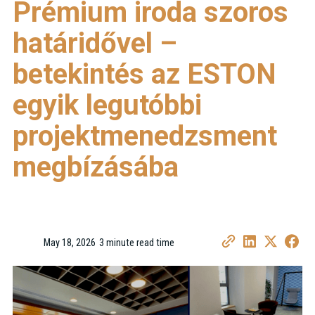
Prémium iroda szoros
határidővel –
betekintés az ESTON
egyik legutóbbi
projektmenedzsment
megbízásába
May 18, 2026
3 minute read time
•