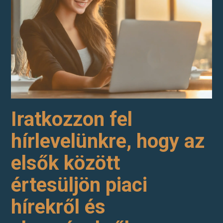
Iratkozzon fel
hírlevelünkre, hogy az
elsők között
értesüljön piaci
hírekről és