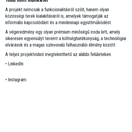
A projekt nemcsak a funkcionalitásról szólt, hanem olyan
közösségi terek kialakításáról is, amelyek támogatják az
informális kapcsolódást és a mindennapi együttműködést.
A végeredmény egy olyan prémium minőségű iroda lett, amely
sikeresen egyensúlyt teremt a költséghatékonyság, a technológiai
elvárások és a magas színvonalú felhasználói élmény között.
A teljes projektvideó megtekinthető az alábbi felületeken:
• LinkedIn:
https://www.linkedin.com/feed/update/urn:li:activity:74580481349
• Instagram:
https://www.instagram.com/reel/DYXI8uXp57x/?
utm_source=ig_web_copy_link&igsh=MzRlODBiNWFlZA==