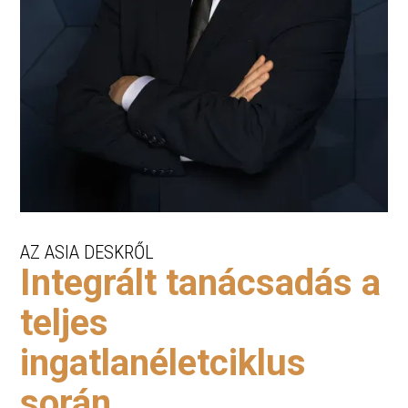
AZ ASIA DESKRŐL
Integrált tanácsadás a
teljes
ingatlanéletciklus
során