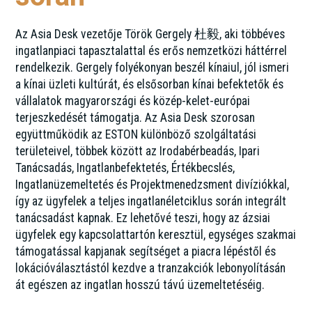
Az Asia Desk vezetője Török Gergely 杜毅, aki többéves
ingatlanpiaci tapasztalattal és erős nemzetközi háttérrel
rendelkezik. Gergely folyékonyan beszél kínaiul, jól ismeri
a kínai üzleti kultúrát, és elsősorban kínai befektetők és
vállalatok magyarországi és közép-kelet-európai
terjeszkedését támogatja. Az Asia Desk szorosan
együttműködik az ESTON különböző szolgáltatási
területeivel, többek között az Irodabérbeadás, Ipari
Tanácsadás, Ingatlanbefektetés, Értékbecslés,
Ingatlanüzemeltetés és Projektmenedzsment divíziókkal,
így az ügyfelek a teljes ingatlanéletciklus során integrált
tanácsadást kapnak. Ez lehetővé teszi, hogy az ázsiai
ügyfelek egy kapcsolattartón keresztül, egységes szakmai
támogatással kapjanak segítséget a piacra lépéstől és
lokációválasztástól kezdve a tranzakciók lebonyolításán
át egészen az ingatlan hosszú távú üzemeltetéséig.