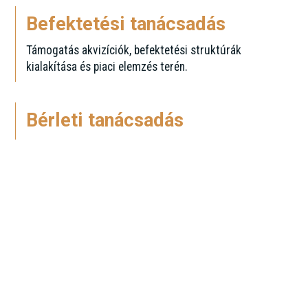
Befektetési tanácsadás
Támogatás akvizíciók, befektetési struktúrák
kialakítása és piaci elemzés terén.
Bérleti tanácsadás
Iroda- és ipari bérleti tanácsadás a régióba érkező
vállalatok számára.
Értékbecslés és piacelemzés
Független értékbecslések és részletes piaci elemzések
a döntéshozatal támogatására.