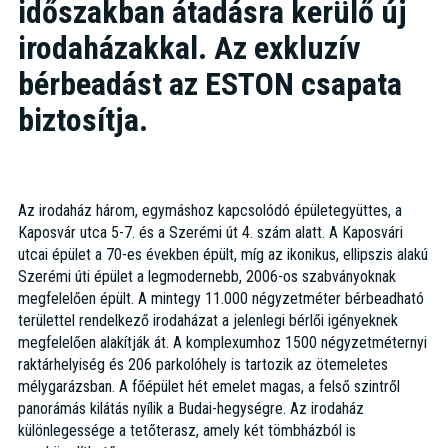
időszakban átadásra kerülő új
irodaházakkal. Az exkluzív
bérbeadást az ESTON csapata
biztosítja.
Az irodaház három, egymáshoz kapcsolódó épületegyüttes, a
Kaposvár utca 5-7. és a Szerémi út 4. szám alatt. A Kaposvári
utcai épület a 70-es években épült, míg az ikonikus, ellipszis alakú
Szerémi úti épület a legmodernebb, 2006-os szabványoknak
megfelelően épült. A mintegy 11.000 négyzetméter bérbeadható
területtel rendelkező irodaházat a jelenlegi bérlői igényeknek
megfelelően alakítják át. A komplexumhoz 1500 négyzetméternyi
raktárhelyiség és 206 parkolóhely is tartozik az ötemeletes
mélygarázsban. A főépület hét emelet magas, a felső szintről
panorámás kilátás nyílik a Budai-hegységre. Az irodaház
különlegessége a tetőterasz, amely két tömbházból is