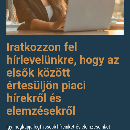
Iratkozzon fel
hírlevelünkre, hogy az
elsők között
értesüljön piaci
hírekről és
elemzésekről
Így megkapja legfrissebb híreinket és elemzéseinket