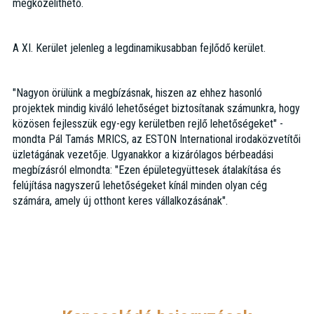
megközelíthető.‍
A XI. Kerület jelenleg a legdinamikusabban fejlődő kerület.
"Nagyon örülünk a megbízásnak, hiszen az ehhez hasonló
projektek mindig kiváló lehetőséget biztosítanak számunkra, hogy
közösen fejlesszük egy-egy kerületben rejlő lehetőségeket" -
mondta Pál Tamás MRICS, az ESTON International irodaközvetítői
üzletágának vezetője. Ugyanakkor a kizárólagos bérbeadási
megbízásról elmondta: "Ezen épületegyüttesek átalakítása és
felújítása nagyszerű lehetőségeket kínál minden olyan cég
számára, amely új otthont keres vállalkozásának".