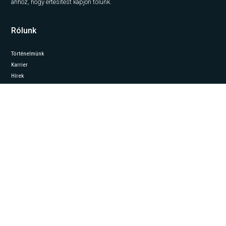
ahhoz, hogy értesítést kapjon tőlünk.
Rólunk
Történelmünk
Karrier
Hírek
Elemzések
Lépjen kapcsolatba velünk
Szolgáltatásaink
Iroda
Capital Markets
Property Management
Project Management
Értékbecslés
Ipari Divízió
Kövessen minket