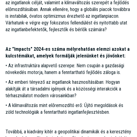
az ingatlanok célját, valamint a klímaváltozás szerepét a fejlődés
előmozdításában. Annak ellenére, hogy a globális piacok továbbra
is instabilak, óvatos optimizmus érezhető az ingatlanpiacon.
Várhatunk-e végre egy fokozatos fellendülést és nyitottabb utat
az ingatlanbefektetők, fejlesztők és bérlők számára?
Az "Impacts" 2024-es száma mélyrehatóan elemzi azokat a
kulcstémákat, amelyek formálják jelenünket és jövőnket:
• Az infrastruktúra alapvető szerepe: Nem csupán a gazdasági
növekedés motorja, hanem a fenntartható fejlődés záloga is.
• Az emberi tényező az ingatlanok hasznosításában: Hogyan
alakítják át a társadalmi igények és a közösségi interakciók a
térhasználatot modern városainkban?
• A klímaváltozás mint előremozdító erő: Újító megoldások és
zöld technológiák a fenntartható ingatlanfejlesztésben.
Továbbá, a kiadvány kitér a geopolitikai dinamikák és a keresztény