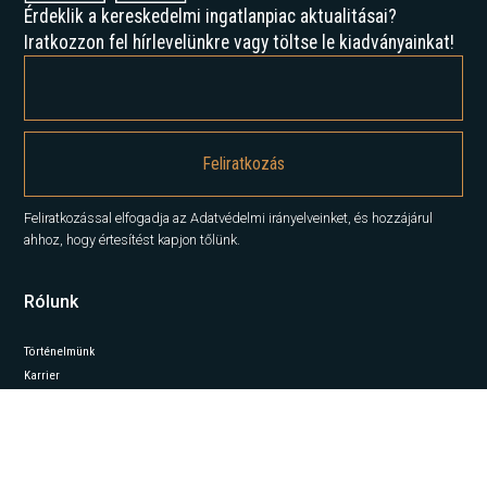
Érdeklik a kereskedelmi ingatlanpiac aktualitásai?
Iratkozzon fel hírlevelünkre vagy töltse le kiadványainkat!
Feliratkozással elfogadja az Adatvédelmi irányelveinket, és hozzájárul
ahhoz, hogy értesítést kapjon tőlünk.
Rólunk
Történelmünk
Karrier
Hírek
Elemzések
Lépjen kapcsolatba velünk