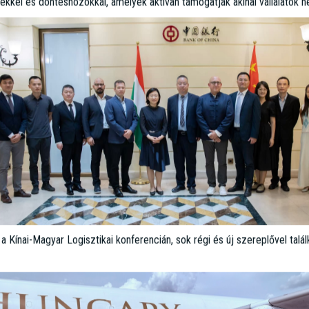
hanghai-i QingPu szabadkereskedelmi övezetek küldöttségével egy sz
en megszervezett üzleti találkozó volt. A rendezvény lehetőséget bizto
ekkel és döntéshozókkal, amelyek aktívan támogatják akínai vállalatok 
Kínai-Magyar Logisztikai konferencián, sok régi és új szereplővel talá