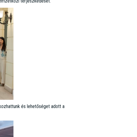
űkkörű egyeztetésen, amely a Bank
sított arra, hogy közvetlen szakmai
nemzetközi terjeszkedését.
lkozhattunk és lehetőséget adott a