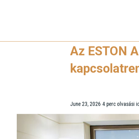
Az ESTON As
kapcsolatren
June 23, 2026
4 perc olvasási i
•