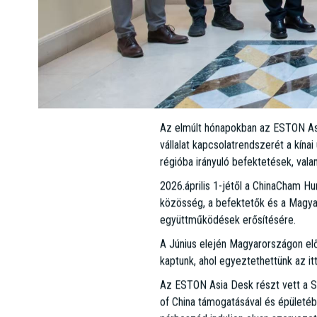
Az elmúlt hónapokban az ESTON Asi
vállalat kapcsolatrendszerét a kín
régióba irányuló befektetések, vala
2026.április 1-jétől a ChinaCham Hu
közösség, a befektetők és a Magyar
együttműködések erősítésére.
A Június elején Magyarországon elő
kaptunk, ahol egyeztethettünk az itt