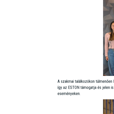
a legteljesebb szolgáltatást nyújtani
képességeket és a piac bemutatásá
A szakmai találkozókon túlmenően 
így az ESTON támogatja és jelen is
eseményeken.