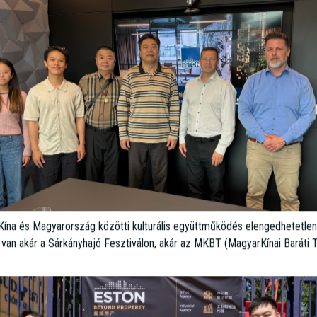
, mint például a legutóbbi ipari gyárépítési látogatás kapcsán is, ahol tel
val adtunk kézzelfogható információt partnereinknek.
Kína és Magyarország közötti kulturális együttműködés elengedhetetlen
 van akár a Sárkányhajó Fesztiválon, akár az MKBT (MagyarKínai Baráti T