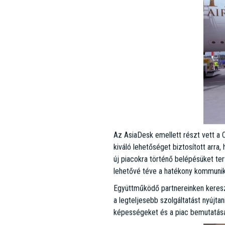
Az AsiaDesk emellett részt vett a C
kiváló lehetőséget biztosított arra
új piacokra történő belépésüket terv
lehetővé téve a hatékony kommuniká
Együttműködő partnereinken keresz