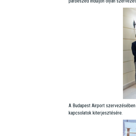
Az ESTON Asia Desk részt vett a S
of China támogatásával és épületéb
párbeszéd induljon olyan szervezet
A Budapest Airport szervezésében a 
kapcsolatok kiterjesztésére.