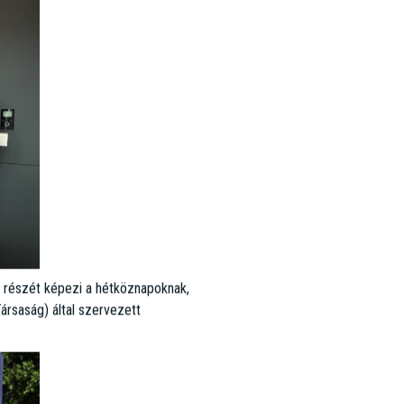
ek opciókat, fejlesztői
 részét képezi a hétköznapoknak,
ársaság) által szervezett