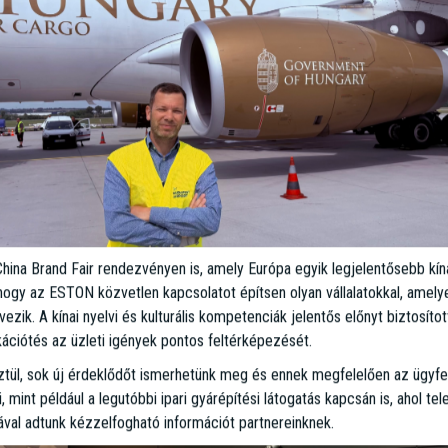
hina Brand Fair rendezvényen is, amely Európa egyik legjelentősebb kínai
, hogy az ESTON közvetlen kapcsolatot építsen olyan vállalatokkal, amely
ezik. A kínai nyelvi és kulturális kompetenciák jelentős előnyt biztosíto
ciótés az üzleti igények pontos feltérképezését.
tül, sok új érdeklődőt ismerhetünk meg és ennek megfelelően az ügyfe