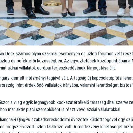
a Desk számos olyan szakmai eseményen és üzleti fórumon vett részt,
ai üzleti és befektetői közösségben. Az egyeztetések középpontjában a
mint akínai vállalatok európai terjeszkedésének támogatása állt.
ngary kiemelt intézményi tagjává vált. A tagság új kapcsolatépítési lehet
ország iránt érdeklődő vállalatok irányába, valamint lehetőséget biztos
ször a világ egyik legnagyobb kockázatértékelő társaság által szerve
hon már aktív piaci szereplőként is részt vevő ázsiai vállalatokkal.