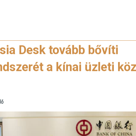
ia Desk tovább bővíti
dszerét a kínai üzleti k
dő