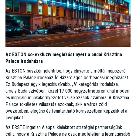
Az ESTON co-exkluzív megbízást nyert a budai Krisztina
Palace irodaházra
Az ESTON büszkén jelenti be, hogy elnyerte a méltán népszerű
Krisztina Palace irodaház fél-kizárólagos bérbeadási megbízását.
Ez Budapest egyik legexkluzívabb, „A” kategóriás irodaháza,
amely Buda szívében, közel 17 000 négyzetméteren kínál modern
és inspiráló munkakörnyezetet vállalkozások számára. A Krisztina
Palace tökéletes választás azoknak, akik a város zöld
övezetében, elegáns és fenntartható környezetben képzelik el a
jövőjüket.
Az ERSTE Ingatlan Alappal kialakított stratégiai partnerségünk
célja, hogy a Krisztina Palace ne csak megfeleljen a legmagasabb