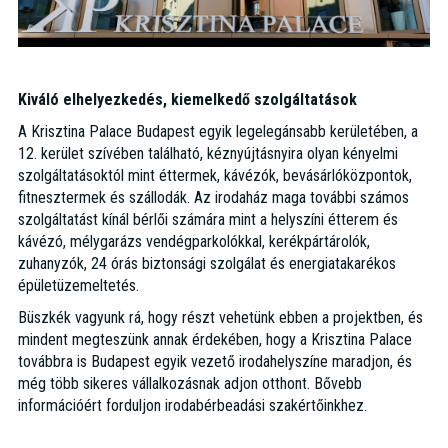
Kiváló elhelyezkedés, kiemelkedő szolgáltatások
A Krisztina Palace Budapest egyik legelegánsabb kerületében, a
12. kerület szívében található, kéznyújtásnyira olyan kényelmi
szolgáltatásoktól mint éttermek, kávézók, bevásárlóközpontok,
fitnesztermek és szállodák. Az irodaház maga további számos
szolgáltatást kínál bérlői számára mint a helyszíni étterem és
kávézó, mélygarázs vendégparkolókkal, kerékpártárolók,
zuhanyzók, 24 órás biztonsági szolgálat és energiatakarékos
épületüzemeltetés.
Büszkék vagyunk rá, hogy részt vehetünk ebben a projektben, és
mindent megteszünk annak érdekében, hogy a Krisztina Palace
továbbra is Budapest egyik vezető irodahelyszíne maradjon, és
még több sikeres vállalkozásnak adjon otthont. Bővebb
információért forduljon irodabérbeadási szakértőinkhez.