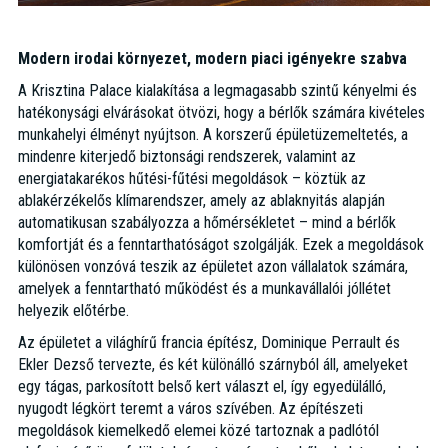
Modern irodai környezet, modern piaci igényekre szabva
A Krisztina Palace kialakítása a legmagasabb szintű kényelmi és
hatékonysági elvárásokat ötvözi, hogy a bérlők számára kivételes
munkahelyi élményt nyújtson. A korszerű épületüzemeltetés, a
mindenre kiterjedő biztonsági rendszerek, valamint az
energiatakarékos hűtési-fűtési megoldások – köztük az
ablakérzékelős klímarendszer, amely az ablaknyitás alapján
automatikusan szabályozza a hőmérsékletet – mind a bérlők
komfortját és a fenntarthatóságot szolgálják. Ezek a megoldások
különösen vonzóvá teszik az épületet azon vállalatok számára,
amelyek a fenntartható működést és a munkavállalói jóllétet
helyezik előtérbe.
Az épületet a világhírű francia építész, Dominique Perrault és
Ekler Dezső tervezte, és két különálló szárnyból áll, amelyeket
egy tágas, parkosított belső kert választ el, így egyedülálló,
nyugodt légkört teremt a város szívében. Az építészeti
megoldások kiemelkedő elemei közé tartoznak a padlótól