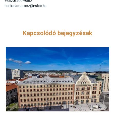
+3620/400-9062
barbara.morocz@eston.hu
Kapcsolódó bejegyzések