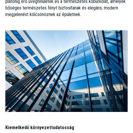
plafonig érő üvegfelületek és a természetes kőburkolat, amelyek
bőséges természetes fényt biztosítanak és elegáns, modern
megjelenést kölcsönöznek az épületnek.
Kiemelkedő környezettudatosság