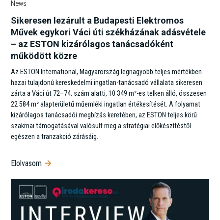
News
Sikeresen lezárult a Budapesti Elektromos
Művek egykori Váci úti székházának adásvétele
– az ESTON kizárólagos tanácsadóként
működött közre
Az ESTON International, Magyarország legnagyobb teljes mértékben
hazai tulajdonú kereskedelmi ingatlan-tanácsadó vállalata sikeresen
zárta a Váci út 72–74. szám alatti, 10 349 m²-es telken álló, összesen
22 584 m² alapterületű műemléki ingatlan értékesítését. A folyamat
kizárólagos tanácsadói megbízás keretében, az ESTON teljes körű
szakmai támogatásával valósult meg a stratégiai előkészítéstől
egészen a tranzakció zárásáig.
Elolvasom