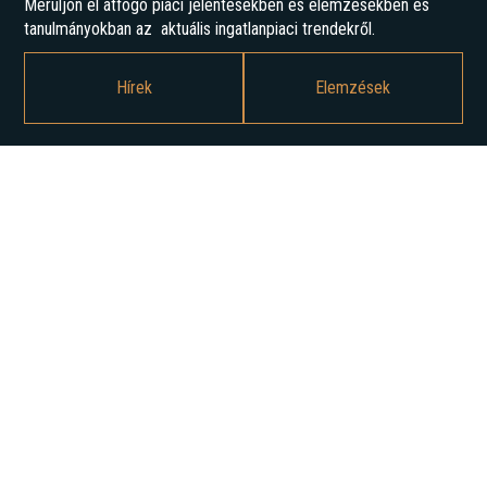
Merüljön el átfogó piaci jelentésekben és elemzésekben és
tanulmányokban az aktuális ingatlanpiaci trendekről.
Hírek
Elemzések
Érdeklik a kereskedelmi ingatlanpiac aktualitásai?
Iratkozzon fel hírlevelünkre vagy töltse le kiadványainkat!