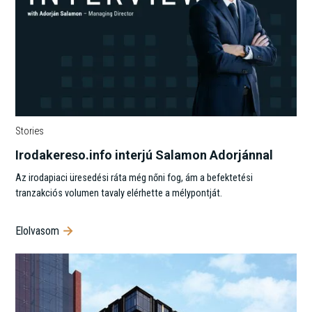
Stories
Irodakereso.info interjú Salamon Adorjánnal
Az irodapiaci üresedési ráta még nőni fog, ám a befektetési
tranzakciós volumen tavaly elérhette a mélypontját.
Elolvasom