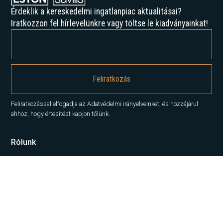
Érdeklik a kereskedelmi ingatlanpiac aktualitásai?
Iratkozzon fel hírlevelünkre vagy töltse le kiadványainkat!
Feliratkozással elfogadja az Adatvédelmi irányelveinket, és hozzájárul
ahhoz, hogy értesítést kapjon tőlünk.
Rólunk
Történelmünk
Karrier
Hírek
Elemzések
Lépjen kapcsolatba velünk