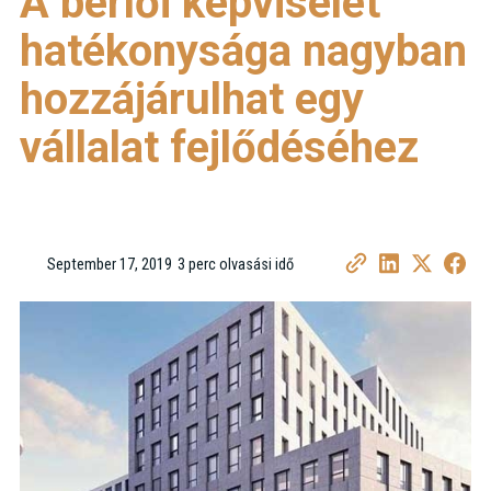
A bérlői képviselet
hatékonysága nagyban
hozzájárulhat egy
vállalat fejlődéséhez
September 17, 2019
3 perc olvasási idő
•