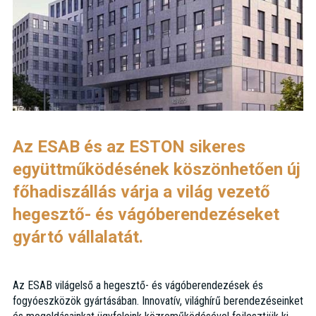
Az ESAB és az ESTON sikeres
együttműködésének köszönhetően új
főhadiszállás várja a világ vezető
hegesztő- és vágóberendezéseket
gyártó vállalatát.
Az ESAB világelső a hegesztő- és vágóberendezések és
fogyóeszközök gyártásában. Innovatív, világhírű berendezéseinket