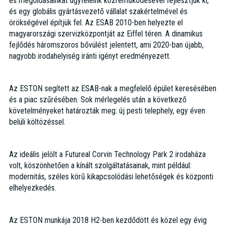
és megoldásainkat ügyfeleink közreműködésével fejlesztjük ki,
és egy globális gyártásvezető vállalat szakértelmével és
örökségével építjük fel. Az ESAB 2010-ben helyezte el
magyarországi szervizközpontját az Eiffel téren. A dinamikus
fejlődés háromszoros bővülést jelentett, ami 2020-ban újabb,
nagyobb irodahelyiség iránti igényt eredményezett.
Az ESTON segített az ESAB-nak a megfelelő épület keresésében
és a piac szűrésében. Sok mérlegelés után a következő
követelményeket határozták meg: új pesti telephely, egy éven
belüli költözéssel.
Az ideális jelölt a Futureal Corvin Technology Park 2 irodaháza
volt, köszönhetően a kínált szolgáltatásainak, mint például:
modernitás, széles körű kikapcsolódási lehetőségek és központi
elhelyezkedés.
Az ESTON munkája 2018 H2-ben kezdődött és közel egy évig