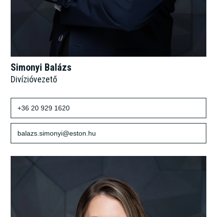
Simonyi Balázs
Divízióvezető
+36 20 929 1620
balazs.simonyi@eston.hu