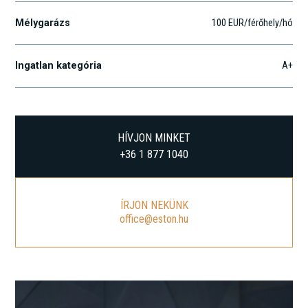
Mélygarázs
100 EUR/férőhely/hó
Ingatlan kategória
A+
HÍVJON MINKET
+36 1 877 1040
ÍRJON NEKÜNK
office@eston.hu