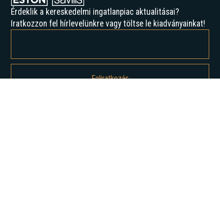
Érdeklik a kereskedelmi ingatlanpiac aktualitásai?
Iratkozzon fel hírlevelünkre vagy töltse le kiadványainkat!
Feliratkozással elfogadja az Adatvédelmi irányelveinket, és hozzájárul
ahhoz, hogy értesítést kapjon tőlünk.
Rólunk
Történelmünk
Karrier
Hírek
Elemzések
Lépjen kapcsolatba velünk