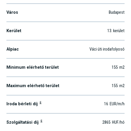
Város
Budapest
Kerület
13
. kerület
Alpiac
Váci úti irodafolyosó
Minimum elérhető terület
155
m2
Maximum elérhető terület
155
m2
i
Iroda bérleti díj
16
EUR
/m
/h
i
Szolgáltatási díj
2865
HUF
/hó