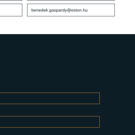
+36 20 400 9086
benedek.gaspardy@eston.hu