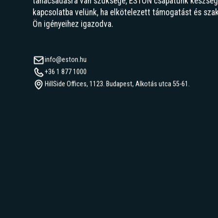
Akár a kereskedelmi ingatlanok terén vizsgálja a lehető
tanácsadásra van szüksége, ESTON csapatunk készségge
kapcsolatba velünk, ha elkötelezett támogatást és sza
Ön igényeihez igazodva.
info@eston.hu
+36 1 877 1000
HillSide Offices, 1123. Budapest, Alkotás utca 55-61.