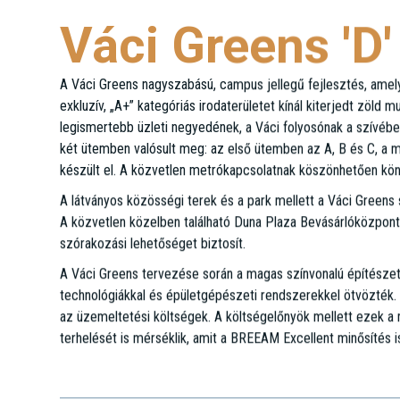
Váci Greens 'D'
A Váci Greens nagyszabású, campus jellegű fejlesztés, ame
exkluzív, „A+” kategóriás irodaterületet kínál kiterjedt zöld
legismertebb üzleti negyedének, a Váci folyosónak a szívében.
két ütemben valósult meg: az első ütemben az A, B és C, a m
készült el. A közvetlen metrókapcsolatnak köszönhetően kö
A látványos közösségi terek és a park mellett a Váci Greens s
A közvetlen közelben található Duna Plaza Bevásárlóközpont
szórakozási lehetőséget biztosít.
A Váci Greens tervezése során a magas színvonalú építészeti k
technológiákkal és épületgépészeti rendszerekkel ötvözté
az üzemeltetési költségek. A költségelőnyök mellett ezek a
terhelését is mérséklik, amit a BREEAM Excellent minősítés is