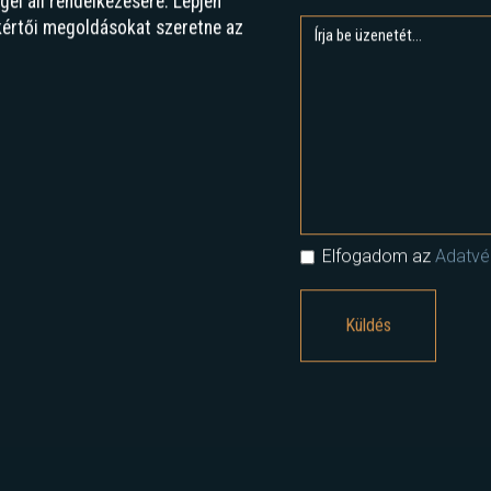
ségeket, akár speciális
l áll rendelkezésére. Lépjen
kértői megoldásokat szeretne az
Elfogadom az
Adatvéd