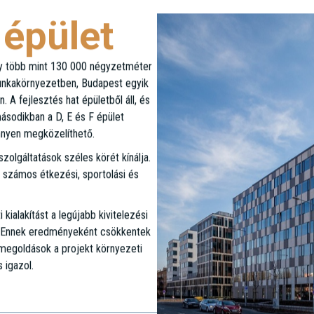
 épület
ly több mint 130 000 négyzetméter
 munkakörnyezetben, Budapest egyik
 A fejlesztés hat épületből áll, és
ásodikban a D, E és F épület
nnyen megközelíthető.
zolgáltatások széles körét kínálja.
 számos étkezési, sportolási és
ialakítást a legújabb kivitelezési
k. Ennek eredményeként csökkentek
 megoldások a projekt környezeti
 igazol.