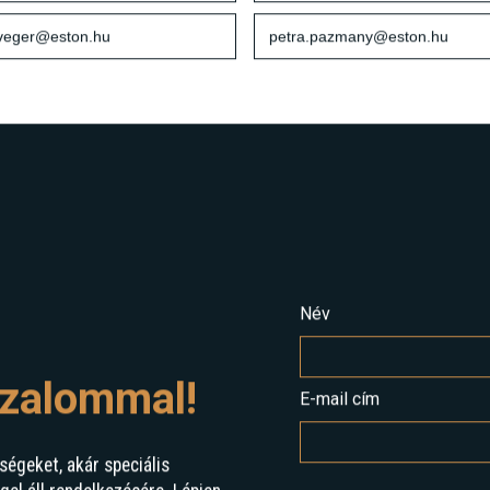
00 9061
+36 20 400 9060
sveger@eston.hu
petra.pazmany@eston.hu
Név
izalommal!
E-mail cím