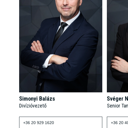
Simonyi Balázs
Svéger N
Divízióvezető
Senior Ta