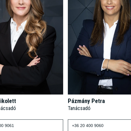
ikolett
Pázmány Petra
nácsadó
Tanácsadó