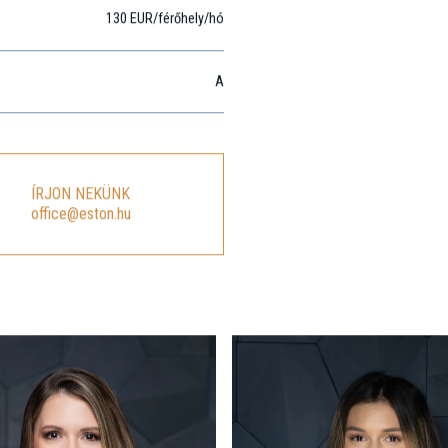
130 EUR/férőhely/hó
A
ÍRJON NEKÜNK
office@eston.hu