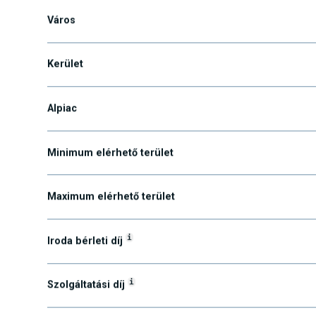
Váci út 117-119.
Város
Kerület
Alpiac
Minimum elérhető terület
Maximum elérhető terület
i
Iroda bérleti díj
i
Szolgáltatási díj