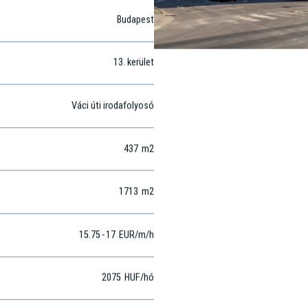
Budapest
13
. kerület
Váci úti irodafolyosó
437
m2
1713
m2
15.75
-
17
EUR
/m
/h
2075
HUF
/hó