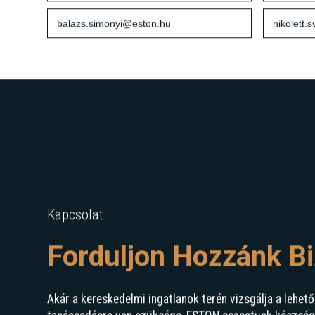
+36 20 929 1620
+36 20 4
balazs.simonyi@eston.hu
nikolett.
Kapcsolat
Forduljon Hozzánk B