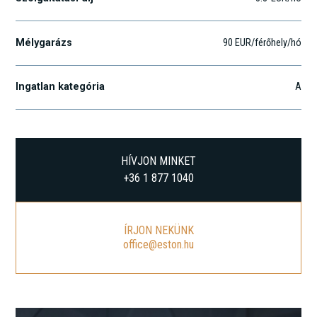
Mélygarázs
90 EUR/férőhely/hó
Ingatlan kategória
A
HÍVJON MINKET
+36 1 877 1040
ÍRJON NEKÜNK
office@eston.hu