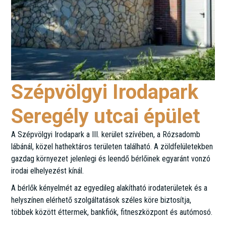
Szépvölgyi Irodapark
Seregély utcai épület
A Szépvölgyi Irodapark a III. kerület szívében, a Rózsadomb
lábánál, közel hathektáros területen található. A zöldfelületekben
gazdag környezet jelenlegi és leendő bérlőinek egyaránt vonzó
irodai elhelyezést kínál.
A bérlők kényelmét az egyedileg alakítható irodaterületek és a
helyszínen elérhető szolgáltatások széles köre biztosítja,
többek között éttermek, bankfiók, fitneszközpont és autómosó.