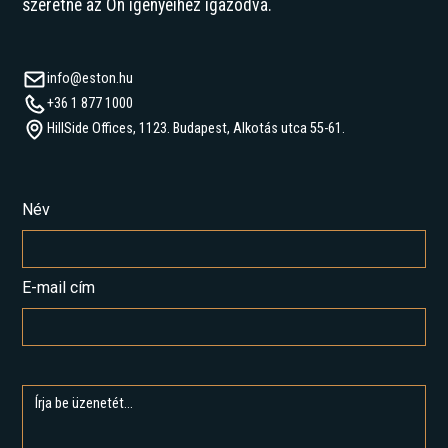
szeretne az Ön igényeihez igazodva.
info@eston.hu
+36 1 877 1000
HillSide Offices, 1123. Budapest, Alkotás utca 55-61.
Név
E-mail cím