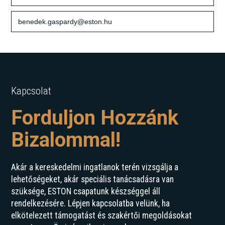
benedek.gaspardy@eston.hu
Kapcsolat
Forduljon Hozzánk
Bizalommal!
Akár a kereskedelmi ingatlanok terén vizsgálja a
lehetőségeket, akár speciális tanácsadásra van
szüksége, ESTON csapatunk készséggel áll
rendelkezésére. Lépjen kapcsolatba velünk, ha
elkötelezett támogatást és szakértői megoldásokat