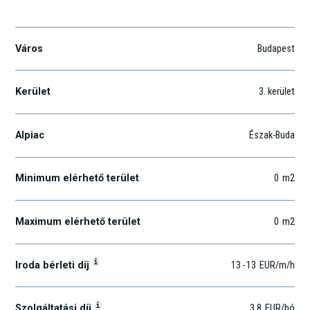
Seregély utca
Város
Budapest
Kerület
3
. kerület
Alpiac
Észak-Buda
Minimum elérhető terület
0
m2
Maximum elérhető terület
0
m2
i
Iroda bérleti díj
13
-
13
EUR
/m
/h
i
Szolgáltatási díj
3.8
EUR
/hó