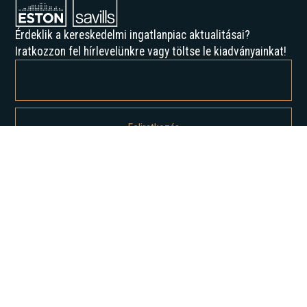
Érdeklik a kereskedelmi ingatlanpiac aktualitásai?
Iratkozzon fel hírlevelünkre vagy töltse le kiadványainkat!
Feliratkozással elfogadja az Adatvédelmi irányelveinket, és hozzájárul
ahhoz, hogy értesítést kapjon tőlünk.
Rólunk
Történelmünk
Karrier
Hírek
Elemzések
Lépjen kapcsolatba velünk