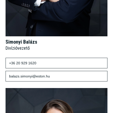
Simonyi Balázs
Divízióvezető
+36 20 929 1620
balazs.simonyi@eston.hu