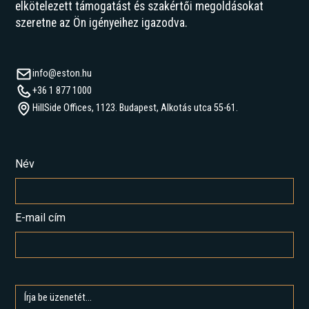
elkötelezett támogatást és szakértői megoldásokat
szeretne az Ön igényeihez igazodva.
info@eston.hu
+36 1 877 1000
HillSide Offices, 1123. Budapest, Alkotás utca 55-61.
Név
E-mail cím