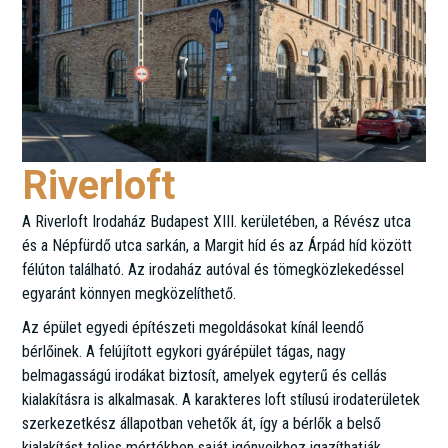
Riverloft
A Riverloft Irodaház Budapest XIII. kerületében, a Révész utca
és a Népfürdő utca sarkán, a Margit híd és az Árpád híd között
félúton található. Az irodaház autóval és tömegközlekedéssel
egyaránt könnyen megközelíthető.
Az épület egyedi építészeti megoldásokat kínál leendő
bérlőinek. A felújított egykori gyárépület tágas, nagy
belmagasságú irodákat biztosít, amelyek egyterű és cellás
kialakításra is alkalmasak. A karakteres loft stílusú irodaterületek
szerkezetkész állapotban vehetők át, így a bérlők a belső
kialakítást teljes mértékben saját igényeikhez igazíthatják.