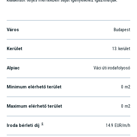
Révész u. 27.
Város
Budapest
Kerület
13
. kerület
Alpiac
Váci úti irodafolyosó
Minimum elérhető terület
0
m2
Maximum elérhető terület
0
m2
i
Iroda bérleti díj
14.9
EUR
/m
/h