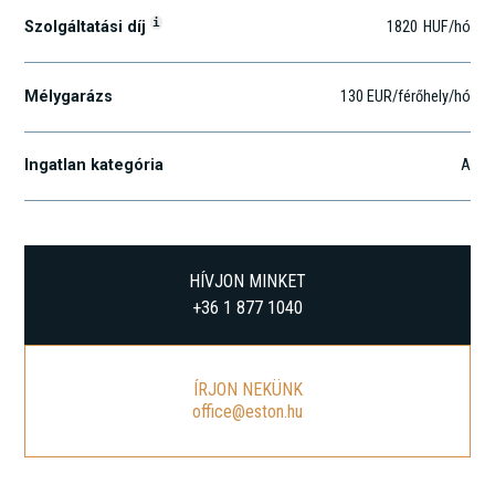
i
Szolgáltatási díj
1820
HUF
/hó
Mélygarázs
130 EUR/férőhely/hó
Ingatlan kategória
A
HÍVJON MINKET
+36 1 877 1040
ÍRJON NEKÜNK
office@eston.hu