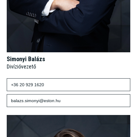
Simonyi Balázs
Divízióvezető
+36 20 929 1620
balazs.simonyi@eston.hu