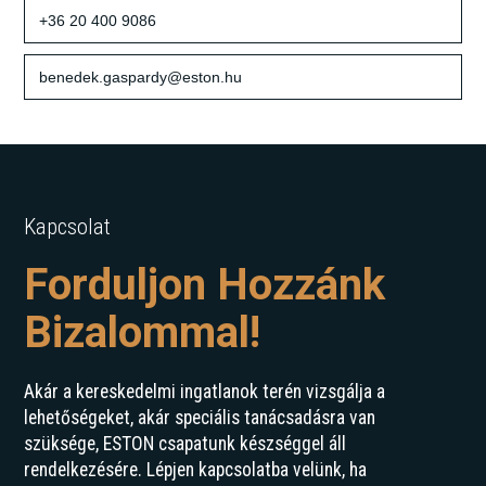
+36 20 400 9086
benedek.gaspardy@eston.hu
Kapcsolat
Forduljon Hozzánk
Bizalommal!
Akár a kereskedelmi ingatlanok terén vizsgálja a
lehetőségeket, akár speciális tanácsadásra van
szüksége, ESTON csapatunk készséggel áll
rendelkezésére. Lépjen kapcsolatba velünk, ha