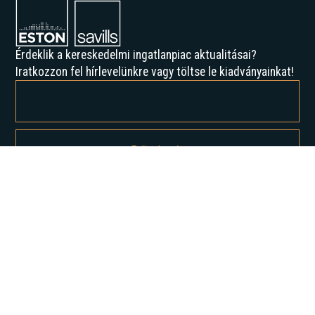
Érdeklik a kereskedelmi ingatlanpiac aktualitásai?
Iratkozzon fel hírlevelünkre vagy töltse le kiadványainkat!
Feliratkozással elfogadja az Adatvédelmi irányelveinket, és hozzájárul
ahhoz, hogy értesítést kapjon tőlünk.
Rólunk
Történelmünk
Karrier
Hírek