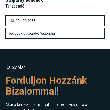
Gáspárdy Benedek
Tanácsadó
+36 20 400 9086
benedek.gaspardy@eston.hu
Kapcsolat
Forduljon Hozzánk
Bizalommal!
Akár a kereskedelmi ingatlanok terén vizsgálja a