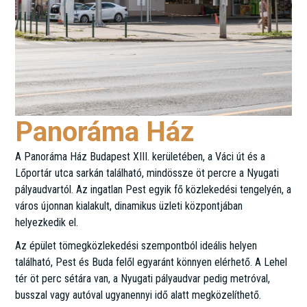
Panoráma Ház
A Panoráma Ház Budapest XIII. kerületében, a Váci út és a
Lőportár utca sarkán található, mindössze öt percre a Nyugati
pályaudvartól. Az ingatlan Pest egyik fő közlekedési tengelyén, a
város újonnan kialakult, dinamikus üzleti központjában
helyezkedik el.
Az épület tömegközlekedési szempontból ideális helyen
található, Pest és Buda felől egyaránt könnyen elérhető. A Lehel
tér öt perc sétára van, a Nyugati pályaudvar pedig metróval,
busszal vagy autóval ugyanennyi idő alatt megközelíthető.