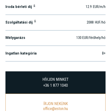
i
Iroda bérleti díj
12.9
EUR
/m
/h
i
Szolgáltatási díj
2088
HUF
/hó
Mélygarázs
130 EUR/férőhely/hó
Ingatlan kategória
B+
HÍVJON MINKET
+36 1 877 1040
ÍRJON NEKÜNK
office@eston.hu