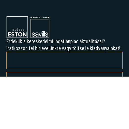
Érdeklik a kereskedelmi ingatlanpiac aktualitásai?
Iratkozzon fel hírlevelünkre vagy töltse le kiadványainkat!
Feliratkozással elfogadja az Adatvédelmi irányelveinket, és hozzájárul
ahhoz, hogy értesítést kapjon tőlünk.
Rólunk