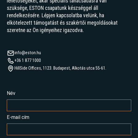
lehetőségeket, akár speciális tanácsadásra van
szüksége, ESTON csapatunk készséggel áll
rendelkezésére. Lépjen kapcsolatba velünk, ha
elkötelezett támogatást és szakértői megoldásokat
szeretne az Ön igényeihez igazodva.
info@eston.hu
+36 1 877 1000
HillSide Offices, 1123. Budapest, Alkotás utca 55-61.
Név
E-mail cím