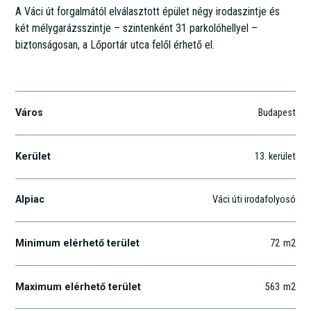
A Váci út forgalmától elválasztott épület négy irodaszintje és
két mélygarázsszintje – szintenként 31 parkolóhellyel –
biztonságosan, a Lőportár utca felől érhető el.
Váci út 19.
Város
Budapest
Kerület
13
. kerület
Alpiac
Váci úti irodafolyosó
Minimum elérhető terület
72
m2
Maximum elérhető terület
563
m2