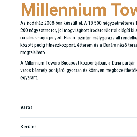
Millennium Tow
Az irodaház 2008-ban készült el. A 18 500 négyzetméteres M
200 négyzetméter, jól megvilágított irodaterülettel elégíti ki 
rugalmassági igényeit. Három szinten mélygarázs áll rendelke
között pedig fitneszközpont, étterem és a Dunára néző teras
megtalálható.
A Millennium Towers Budapest központjában, a Duna partján ta
város bármely pontjáról gyorsan és könnyen megközelíthető
egyaránt.
Lechner Ödön fasor 7.
Város