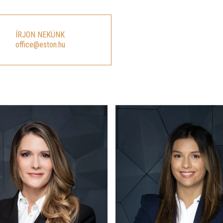
ÍRJON NEKÜNK
office@eston.hu