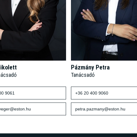
ikolett
Pázmány Petra
nácsadó
Tanácsadó
00 9061
+36 20 400 9060
sveger@eston.hu
petra.pazmany@eston.hu