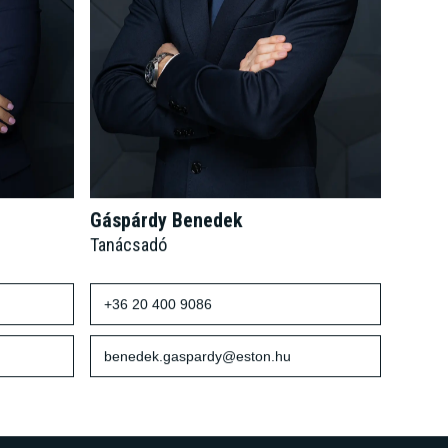
Gáspárdy Benedek
Tanácsadó
+36 20 400 9086
benedek.gaspardy@eston.hu