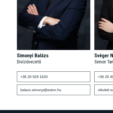
Simonyi Balázs
Svéger N
Divízióvezető
Senior Ta
+36 20 929 1620
+36 20 4
balazs.simonyi@eston.hu
nikolett.