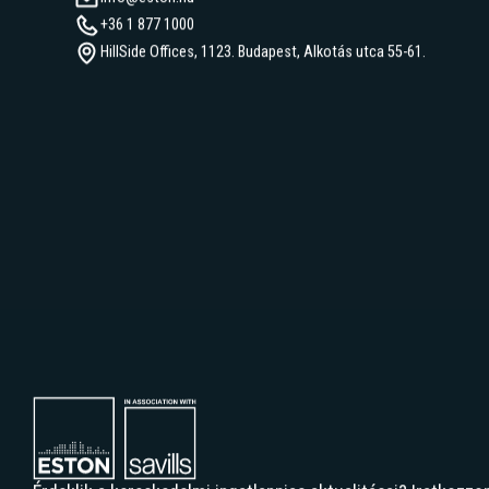
info@eston.hu
+36 1 877 1000
HillSide Offices, 1123. Budapest, Alkotás utca 55-61.