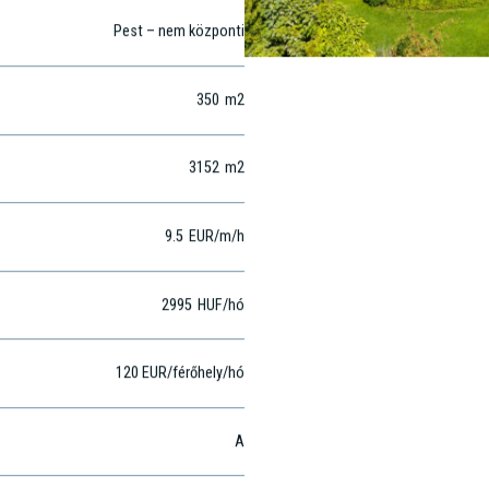
9
. kerület
Pest – nem központi
350
m2
3152
m2
9.5
EUR
/m
/h
2995
HUF
/hó
120 EUR/férőhely/hó
A