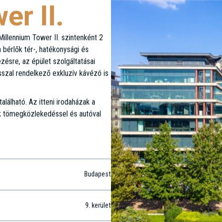
er II.
illennium Tower II. szintenként 2
a bérlők tér-, hatékonysági és
zésre, az épület szolgáltatásai
szal rendelkező exkluzív kávézó is
lálható. Az itteni irodaházak a
k tömegközlekedéssel és autóval
Budapest