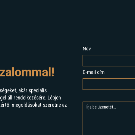
Név
izalommal!
E-mail cím
ségeket, akár speciális
l áll rendelkezésére. Lépjen
kértői megoldásokat szeretne az