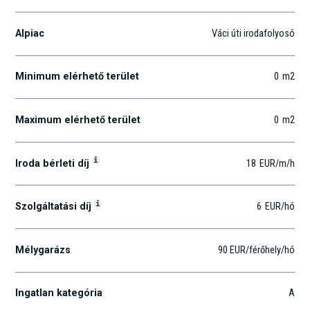
Alpiac
Váci úti irodafolyosó
Minimum elérhető terület
0
m2
Maximum elérhető terület
0
m2
i
Iroda bérleti díj
18
EUR
/m
/h
i
Szolgáltatási díj
6
EUR
/hó
Mélygarázs
90 EUR/férőhely/hó
Ingatlan kategória
A