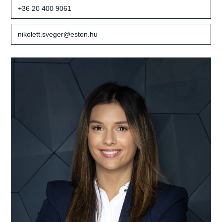
+36 20 400 9061
nikolett.sveger@eston.hu