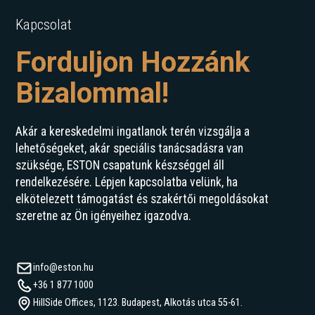
Kapcsolat
Forduljon Hozzánk
Bizalommal!
Akár a kereskedelmi ingatlanok terén vizsgálja a
lehetőségeket, akár speciális tanácsadásra van
szüksége, ESTON csapatunk készséggel áll
rendelkezésére. Lépjen kapcsolatba velünk, ha
elkötelezett támogatást és szakértői megoldásokat
szeretne az Ön igényeihez igazodva.
info@eston.hu
+36 1 877 1000
HillSide Offices, 1123. Budapest, Alkotás utca 55-61.