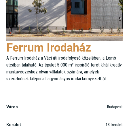
Ferrum Irodaház
A Ferrum Irodaház a Váci úti irodafolyosó közelében, a Lomb
utcában található. Az épület 5 000 m² inspiráló teret kínál kreatív
munkavégzéshez olyan vállalatok számára, amelyek
szeretnének kilépni a hagyományos irodai környezetből.
Lomb utca 37-39.
Város
Budapest
Kerület
13
. kerület