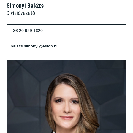
Simonyi Balázs
Divízióvezető
+36 20 929 1620
balazs.simonyi@eston.hu