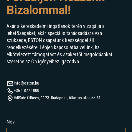
Bizalommal!
Akár a kereskedelmi ingatlanok terén vizsgálja a
lehetőségeket, akár speciális tanácsadásra van
szüksége, ESTON csapatunk készséggel áll
rendelkezésére. Lépjen kapcsolatba velünk, ha
elkötelezett támogatást és szakértői megoldásokat
szeretne az Ön igényeihez igazodva.
info@eston.hu
+36 1 877 1000
HillSide Offices, 1123. Budapest, Alkotás utca 55-61.
Név