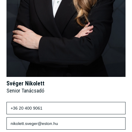
Svéger Nikolett
Senior Tanácsadó
+36 20 400 9061
nikolett.sveger@eston.hu