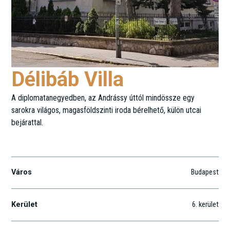
Délibáb Villa
A diplomatanegyedben, az Andrássy úttól mindössze egy
sarokra világos, magasföldszinti iroda bérelhető, külön utcai
bejárattal.
Délibáb utca 21
Város
Budapest
Kerület
6
. kerület