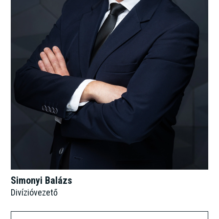
Simonyi Balázs
Divízióvezető