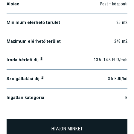
Alpiac
Pest – központi
Minimum elérhető terület
35
m2
Maximum elérhető terület
248
m2
i
Iroda bérleti díj
13.5
-
14.5
EUR
/m
/h
i
Szolgáltatási díj
3.5
EUR
/hó
Ingatlan kategória
B
HÍVJON MINKET