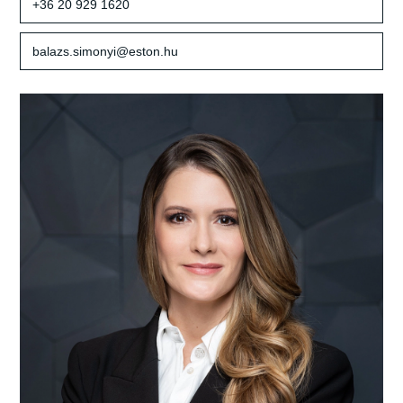
+36 20 929 1620
balazs.simonyi@eston.hu