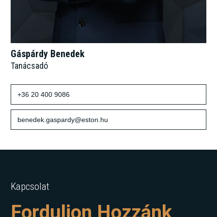
Gáspárdy Benedek
Tanácsadó
+36 20 400 9086
benedek.gaspardy@eston.hu
Kapcsolat
Forduljon Hozzánk