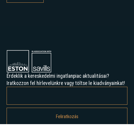
Érdeklik a kereskedelmi ingatlanpiac aktualitásai?
Iratkozzon fel hírlevelünkre vagy töltse le kiadványainkat!
Feliratkozással elfogadja az Adatvédelmi irányelveinket, és hozzájárul