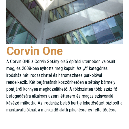
Corvin One
A Corvin ONE a Corvin Sétány első építési ütemében valósult
meg, és 2008-ban nyitotta meg kapuit. Az „A” kategóriás
irodaház hét irodaszinttel és háromszintes parkolóval
rendelkezik. Két bejáratának köszönhetően a sétány bármely
pontjáról könnyen megközelíthető. A földszinten több száz fő
befogadására alkalmas üzemi étterem és magas színvonalú
kávézó működik. Az irodaház belső kertje lehetőséget biztosít a
munkavállalóknak a munkaidő alatti pihenésre és feltöltődésre.
Futó utca 47-53.