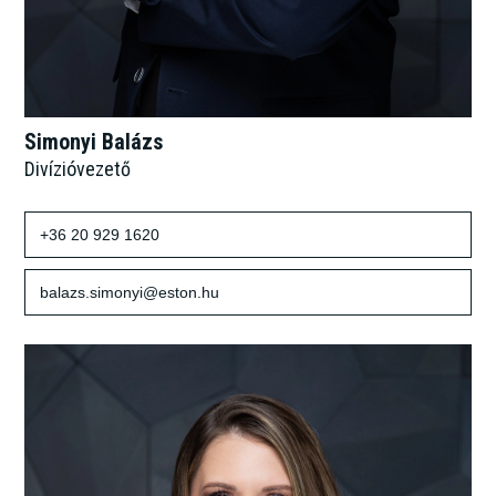
Simonyi Balázs
Divízióvezető
+36 20 929 1620
balazs.simonyi@eston.hu