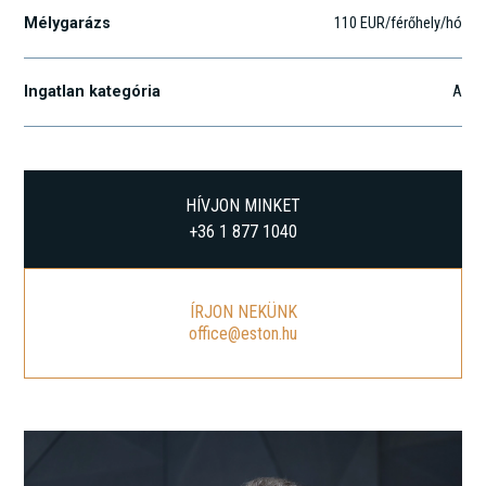
Mélygarázs
110 EUR/férőhely/hó
Ingatlan kategória
A
HÍVJON MINKET
+36 1 877 1040
ÍRJON NEKÜNK
office@eston.hu