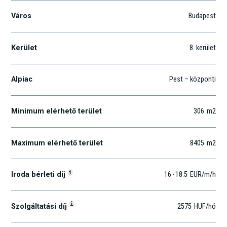
Város
Budapest
Kerület
8
. kerület
Alpiac
Pest – központi
Minimum elérhető terület
306
m2
Maximum elérhető terület
8405
m2
i
Iroda bérleti díj
16
-
18.5
EUR
/m
/h
i
Szolgáltatási díj
2575
HUF
/hó