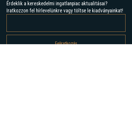
Érdeklik a kereskedelmi ingatlanpiac aktualitásai?
Iratkozzon fel hírlevelünkre vagy töltse le kiadványainkat!
Feliratkozással elfogadja az Adatvédelmi irányelveinket, és hozzájárul
ahhoz, hogy értesítést kapjon tőlünk.
Rólunk
Történelmünk
Karrier
Hírek
Elemzések
Lépjen kapcsolatba velünk