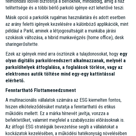
felmondási idővel biztosítja a bérlőknek, mindaddig, amíg a ház
telítettsége és a többi bérlő parkoló igénye ezt lehetővé teszi.
Másik opció a parkolók rugalmas használatára és adott esetben
az arány feletti igények kezelésére a különböző applikációk, mint
például a Parkl, aminek a létjogosultságát a munkába járási
szokások változása, a hibrid munkavégzés (home office), desk
sharingerősítette.
Ezek az igények mind arra ösztönzik a tulajdonosokat, hogy
egy
olyan digitális parkolórendszert alkalmazzanak, melynél a
parkolóhelyek átfoglalása, a foglalások törlése, vagy az
elektromos autók töltése mind egy-egy kattintással
elérhető.
Fenntartható Flottamenedzsment
A multinacionális vállalatok számára az ESG kiemelten fontos,
hiszen elköteleződésüket mutatja a fenntartható és etikus
működés mellett. Ez a márka hírnevét javítja, vonzza a
befektetőket, valamint megfelel a szabályozási előírásoknak is.
Az átfogó ESG stratégiák bevezetése segíti a vállalatokat a
kockázatok kezelésében, a működési hatékonyság növelésében