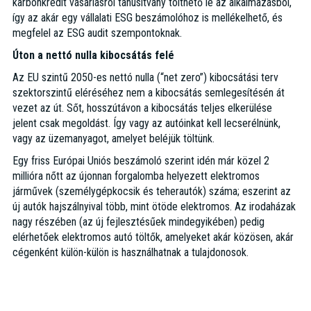
karbonkredit vásárlásról tanúsítvány tölthető le az alkalmazásból,
így az akár egy vállalati ESG beszámolóhoz is mellékelhető, és
megfelel az ESG audit szempontoknak.
Úton a nettó nulla kibocsátás felé
Az EU szintű 2050-es nettó nulla (“net zero”) kibocsátási terv
szektorszintű eléréséhez nem a kibocsátás semlegesítésén át
vezet az út. Sőt, hosszútávon a kibocsátás teljes elkerülése
jelent csak megoldást. Így vagy az autóinkat kell lecserélnünk,
vagy az üzemanyagot, amelyet beléjük töltünk.
Egy friss Európai Uniós beszámoló szerint idén már közel 2
millióra nőtt az újonnan forgalomba helyezett elektromos
járművek (személygépkocsik és teherautók) száma; eszerint az
új autók hajszálnyival több, mint ötöde elektromos. Az irodaházak
nagy részében (az új fejlesztésűek mindegyikében) pedig
elérhetőek elektromos autó töltők, amelyeket akár közösen, akár
cégenként külön-külön is használhatnak a tulajdonosok.