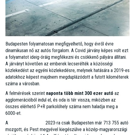
Budapesten folyamatosan megfigyelhető, hogy évről évre
dinamikusan nő az autós forgalom. A Covid járvány képes volt ezt
a folyamatot ideig-óráig megfékezni és csökkenő pályára állítani.
A járványt követően az emberek lecserélték a közösségi
közlekedést az egyéni közlekedésre, melynek hatására a 2019-es
adatokhoz képest majdnem megduplázódott a futott kilométerek
száma a városban.
A felmérések szerint
naponta több mint 300 ezer autó
az
agglomerációból indul el, és oda is tér vissza, miközben az
összes elérhető P+R parkolóhely száma nem haladja meg a
6000-et.
A
KSH adatai szerint
2023-ra csak Budapesten már 713 755 autó
mozgott, és Pest megyével kiegészülve a közép-magyarországi