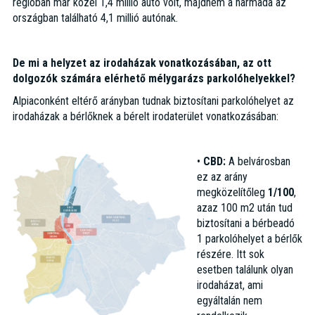
régióban már közel 1,4 millió autó volt, majdnem a harmada az
országban található 4,1 millió autónak.
De mi a helyzet az irodaházak vonatkozásában, az ott
dolgozók számára elérhető mélygarázs parkolóhelyekkel?
Alpiaconként eltérő arányban tudnak biztosítani parkolóhelyet az
irodaházak a bérlőknek a bérelt irodaterület vonatkozásában:
•
CBD:
A belvárosban
ez az arány
megközelítőleg
1/100
,
azaz 100 m2 után tud
biztosítani a bérbeadó
1 parkolóhelyet a bérlők
részére. Itt sok
esetben találunk olyan
irodaházat, ami
egyáltalán nem