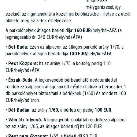
rendelkezik
mélygarázzsal, így
ezeknél az ingatlanoknál a közeli parkolóházakban, illetve az utcán
oldható meg az autók elhelyezése.
A parkolóhelyek átlagos bérleti díja:
160 EUR
/hely/hó+ÁFA (a
legmagasabb ár: 240 EUR/hely/hó+ÁFA)
•
Bel-Buda:
Ezen az alpiacon az átlagos parkoló arány 1/70, a
parkolóhelyek átlagos bérleti díja
130 EUR/
hely/hó+ÁFA
•
Pest Központ:
itt az arány 1/75, a költség pedig 110
EUR/hely/hó+ÁFA.
•
Észak-Buda:
A legkevesebb bérbeadható irodaterülettel
2
rendelkező alpiacon átlagosan 60 m
után tudnak a bérbeadók 1
db parkolóhelyet biztosítani a bérlőknek (1/60) és mindezt 100
EUR/hely/hó áron.
•
Dél-Budán:
az arány
1/60,
a bérleti díj pedig
100 EUR.
•
Váci úti folyosó:
A legnagyobb kínálattal rendelkező alpiacon
ez az arány 1/65, az átlagos bérleti díj itt 120 EUR
•
Pest nem Központ:
1/65, a bérleti díj 90 EUR.