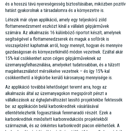
és a hosszú távú nyereségesség biztosításában, miközben pozitív
hatást gyakorolnak a társadalomra és a környezetre is.
Létezik már olyan applikáció, amely egy teljeskörű zöld
flottamenedzsment eszközt kínál a vállalati gépjárművek
számára. Az alkalmazás 16 különböző riportot készít, amelynek
segítségével a flottamenedzserek és maguk a sofőrök is
visszajelzést kaphatnak arról, hogy mennyit, hogyan és mennyire
gazdaságosan és környezetkímélő módon vezetnek. Ezáltal akár
15%-kal csökkenhet azon céges gépjárműveknek az
üzemanyagfelhasználása, amelyeket tudatosabban, és a túlzott
magánhasználatot mérsékelve vezetnek – és így 15%-kal
csökkenthető a légkörbe kerülő károsanyag mennyisége is.
Az applikáció továbbá lehetőséget teremt arra, hogy az
alkalmazás által az üzemanyagokon megspórolt pénzt a
vállalkozások az éghajlatváltozást lassító projektekbe fektessék
be: az applikáción belül karbonkreditek vásárlásával
ellentételezhetik fogyasztásuk fennmaradó részét. Ezek a
karbonkreditek minősített karbonredukciós projektekből
származnak, és az önkéntes karbonkredit piacon elérhetőek. A