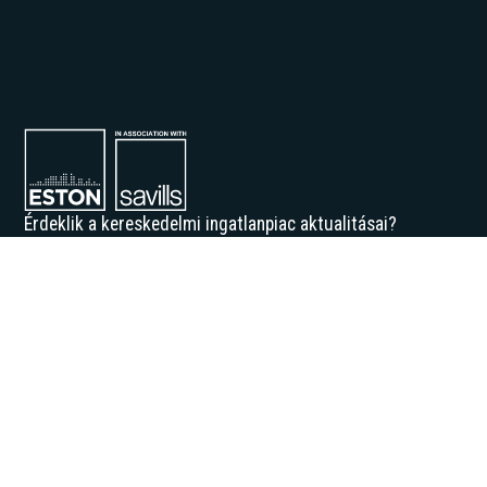
Érdeklik a kereskedelmi ingatlanpiac aktualitásai?
Iratkozzon fel hírlevelünkre vagy töltse le kiadványainkat!
Feliratkozással elfogadja az Adatvédelmi irányelveinket, és hozzájárul
ahhoz, hogy értesítést kapjon tőlünk.