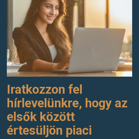
Iratkozzon fel
hírlevelünkre, hogy az
elsők között
értesüljön piaci