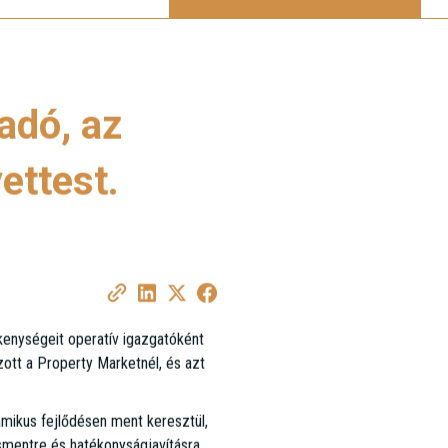
adó, az
ettest.
enységeit operatív igazgatóként
zott a Property Marketnél, és azt
mikus fejlődésen ment keresztül,
zsmentre és hatékonyságjavításra.