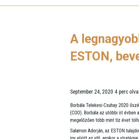
A legnagyob
ESTON, bevez
September 24, 2020
4 perc olva
•
Borbála Telekesi-Csuhay 2020 őszé
(COO). Borbála az utóbbi öt évben 
megelőzően több mint tíz évet töltö
Salamon Adorján, az ESTON tulajdo
így eljött az idő, amikor a stratég