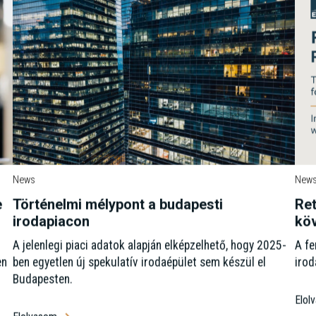
News
New
e
Történelmi mélypont a budapesti
Ret
irodapiacon
kö
A jelenlegi piaci adatok alapján elképzelhető, hogy 2025-
A fe
en
ben egyetlen új spekulatív irodaépület sem készül el
irod
Budapesten.
Elol
e