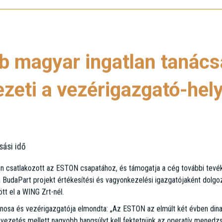
b magyar ingatlan tanács
eti a vezérigazgató-hely
sási idő
n csatlakozott az ESTON csapatához, és támogatja a cég további tevék
a BudaPart projekt értékesítési és vagyonkezelési igazgatójaként dolgo
tt el a WING Zrt-nél.
nosa és vezérigazgatója elmondta: „Az ESTON az elmúlt két évben dina
iai vezetés mellett nagyobb hangsúlyt kell fektetnünk az operatív mened