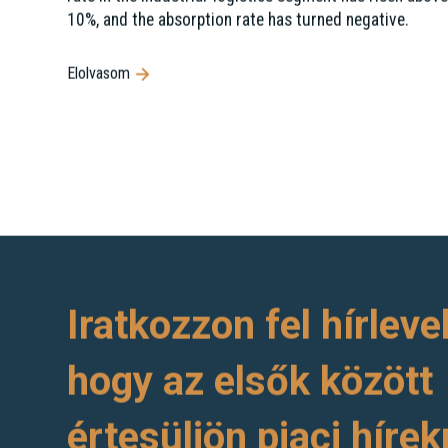
10%, and the absorption rate has turned negative.
Elolvasom
Iratkozzon fel hírleve
hogy az elsők között
értesüljön piaci hírek