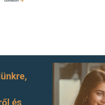
Elolvasom
lünkre,
ről és