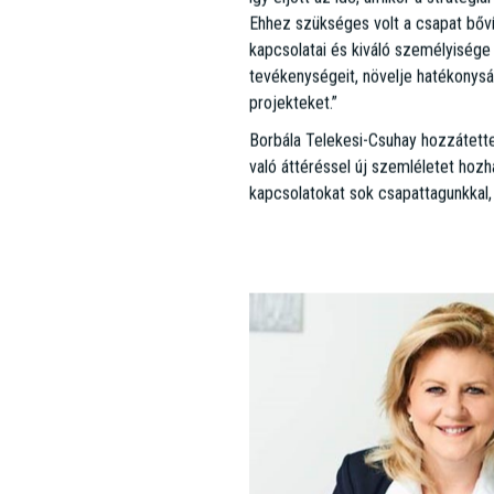
Ehhez szükséges volt a csapat bőví
kapcsolatai és kiváló személyisége 
tevékenységeit, növelje hatékonyság
projekteket.”
Borbála Telekesi-Csuhay hozzátette:
való áttéréssel új szemléletet hoz
kapcsolatokat sok csapattagunkkal,