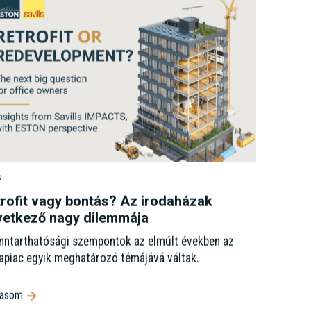
s
rofit vagy bontás? Az irodaházak
vetkező nagy dilemmája
nntarthatósági szempontok az elmúlt években az
apiac egyik meghatározó témájává váltak.
vasom