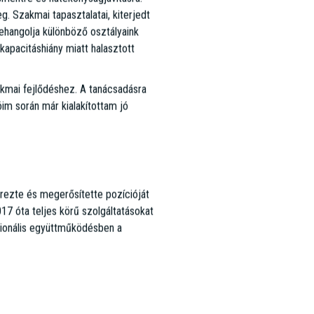
. Szakmai tapasztalatai, kiterjedt
zehangolja különböző osztályaink
kapacitáshiány miatt halasztott
zakmai fejlődéshez. A tanácsadásra
im során már kialakítottam jó
zte és megerősítette pozícióját
17 óta teljes körű szolgáltatásokat
szionális együttműködésben a