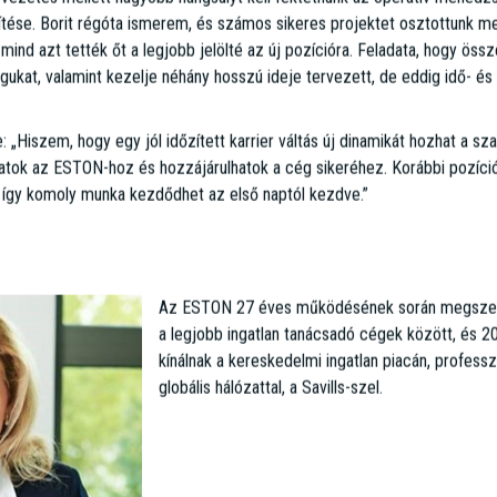
tése. Borit régóta ismerem, és számos sikeres projektet osztottunk meg
mind azt tették őt a legjobb jelölté az új pozícióra. Feladata, hogy öss
ukat, valamint kezelje néhány hosszú ideje tervezett, de eddig idő- és 
 „Hiszem, hogy egy jól időzített karrier váltás új dinamikát hozhat a s
hatok az ESTON-hoz és hozzájárulhatok a cég sikeréhez. Korábbi pozíció
 így komoly munka kezdődhet az első naptól kezdve.”
Az ESTON 27 éves működésének során megszere
a legjobb ingatlan tanácsadó cégek között, és 20
kínálnak a kereskedelmi ingatlan piacán, profes
globális hálózattal, a Savills-szel.