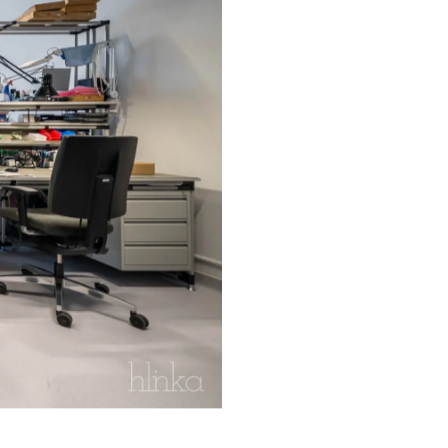
ránti igény egyre égetőbb, evidens
tették. Az ESTON irodabérbeadási
 piac által kínált lehetőségeket.
kavállalók kényelmét kielégítő
tet, és ad otthont a cég
 hogy a központi lokáció, a műszaki
lett szem előtt tartották azt is,
lázódott a létszám. Szintén
j székhely, illetve az irodai