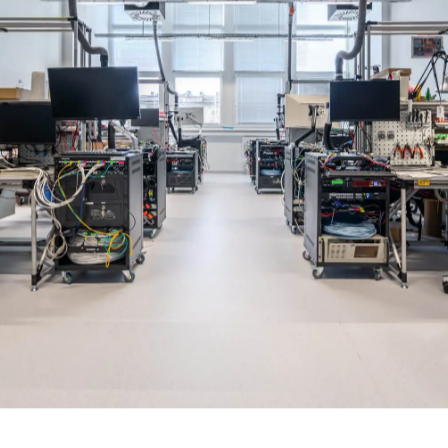
ciális növekedésen ment keresztül, amellyel párhuzamosan a költözés i
válság, pandémia, külföldi terjeszkedés melyek mind a költözést késlel
apcsolatban a vezetőséggel, időről időre felmérve változó igényeiket és a
let felkutatása állt, amely egy egyedi, a cég igényeire szabott és a mun
zi lehetővé, azaz egyszerre kínál modern igényeket kielégítő irodaterüle
lógiai részlegeknek és funkcióknak. A keresés komplexitását növelte,
kítás mind kiemelt igény volt a megbízó részéről. A választásnál mindemel
ülésre, ugyanis a cég dinamikusan fejlődik: az elmúlt 2 év alatt megdup
zlegnek is egy inspiratív környezet kialakítására alkalmas hely legyen az ú
ern területen végezhessék munkájukat.