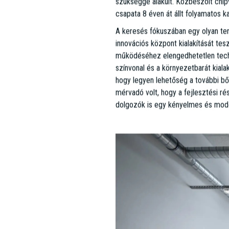
Dinamikus növekedés, változó i