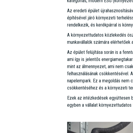
A helyszín: HOP Technology Offi
A budapesti irodapiac alapos felmé
bizonyult ideális választásnak. Ez a
A HOP koncepciója úttörő a maga ne
a high-tech vállalatok speciális mű
választássá egy olyan dinamikusan f
épületében, 7000 négyzetméteren va
kiemelkedő jelentőségű: a 2023-as 
Tranzakciója' díját is. Ez az elism
át tartó kitartó együttműködésük a
olyan megoldáshoz vezetett, amely 
nap-mint-nap 4-5 szakág, összese
Környezettudatosság és fenntar