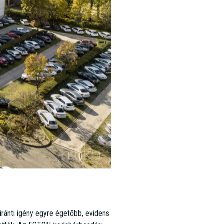
edélyétól vezérelve. Több mint 25
azottal, világszerte több mint 30