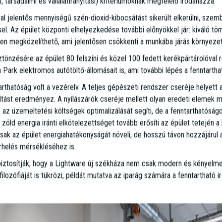
ce Park
rése után a Lightware új otthonául a WING által fejlesztett HOP Technol
 döntés nem csupán egy egyszerű költözést jelent, hanem egy stratégiai l
mében: olyan innovatív környezetet teremt, amely egyszerre elégíti ki
szaki követelményeit. Ez a kettős fókusz teszi a parkot egyedülállóvá Bud
ejlődő technológiai vállalat számára, mint a Lightware. A cég új, "A" ka
lósul meg. Ez a nagyszabású projekt nem csak a vállalat, de az egész 
év egyik legnagyobbirodapiaci tranzakciójaként elnyerte a Portfolio Pro
erés egyben az ESTON szakértői csapatának kivételes munkáját és elköte
 Lightware vezetőségével, valamint a változó igények és piaci lehetős
tökéletesen illeszkedik a vállalat jelenlegi és jövőbeli szükségleteihe
n 150-200 szakemberének munkáját felügyeli a 7000 négyzetméteren.
thatóság: A jövő irodaházának alapkövei