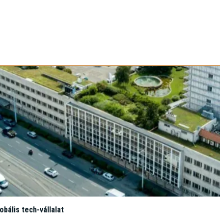
en a Lightware-Projekt -
ead time