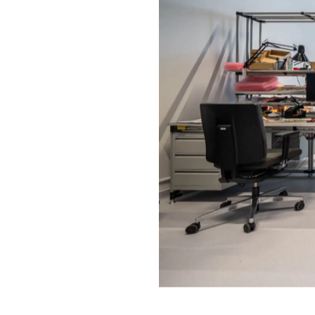
Az elmúlt évtizedben a cég exponen
szükséggé alakult. Közbeszólt chip
csapata 8 éven át állt folyamatos k
A keresés fókuszában egy olyan terü
innovációs központ kialakítását tes
működéséhez elengedhetetlen techno
színvonal és a környezetbarát kiala
hogy legyen lehetőség a további bőv
mérvadó volt, hogy a fejlesztési rés
dolgozók is egy kényelmes és mod