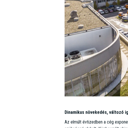
Lightware – Kisvállalkozásból gl
Vida Gergely 1998-ban indította el 
év alatt kisvállalkozásból globális,
országban elérhetőek termékeik.