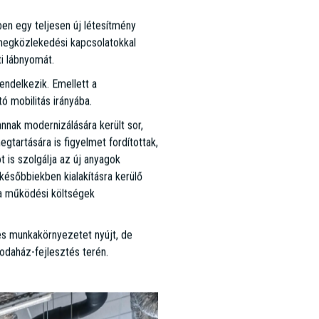
ogy Office Park 7. számú épülete
épést a vállalat jövője felé.
 a modern munkavállalók igényeit és
apest irodapiacán, és ideális
tegóriás székhelye a park 7. számú
hazai irodapiac szempontjából is
perty Awards 'Év Irodabérleti
lezettségét is dicséri. Nyolc éven
égek folyamatos elemzése végül egy
z. Project Management csapatunk