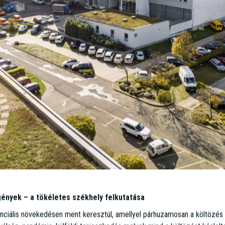
obális tech-vállalat
a Lightware Zrt.-t az audiovizuális technológia iránti természetes szenv
 iparági vezetővé nőttek, 4 kontinensen 18 partnerirodával és 400+ alkalm