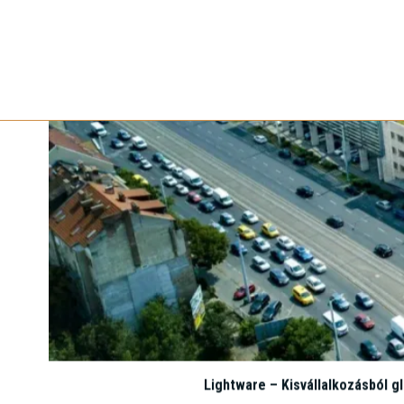
Célegyenesb
út végén
September 10, 2024
6 minute r
•