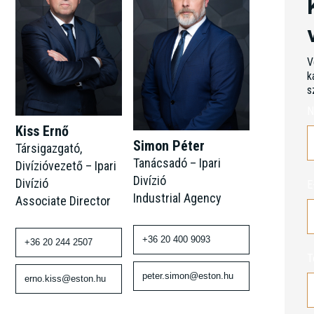
V
k
s
N
Kiss Ernő
Simon Péter
Társigazgató,
Tanácsadó – Ipari
Divízióvezető – Ipari
Divízió
Divízió
E
Industrial Agency
Associate Director
+36 20 400 9093
+36 20 244 2507
T
peter.simon@eston.hu
erno.kiss@eston.hu