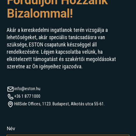
Forduljon Hozzánk
Bizalommal!
Akár a kereskedelmi ingatlanok terén vizsgálja a
lehetőségeket, akár speciális tanácsadásra van
szüksége, ESTON csapatunk készséggel áll
rendelkezésére. Lépjen kapcsolatba velünk, ha
elkötelezett támogatást és szakértői megoldásokat
szeretne az Ön igényeihez igazodva.
info@eston.hu
+36 1 877 1000
HillSide Offices, 1123. Budapest, Alkotás utca 55-61.
Név