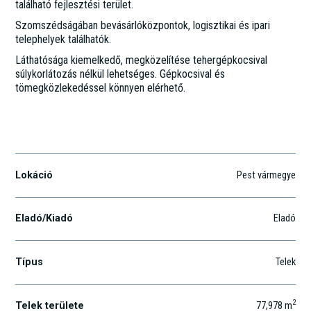
található fejlesztési terület.
Szomszédságában bevásárlóközpontok, logisztikai és ipari
telephelyek találhatók.
Láthatósága kiemelkedő, megközelítése tehergépkocsival
súlykorlátozás nélkül lehetséges. Gépkocsival és
tömegközlekedéssel könnyen elérhető.
Szigetszentmiklós
Lokáció
Pest vármegye
Eladó/Kiadó
Eladó
Típus
Telek
2
Telek területe
77,978
m