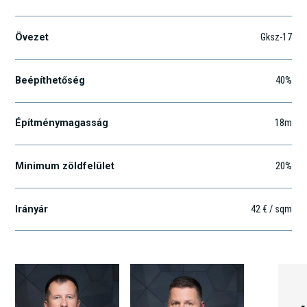
Övezet
Gksz-17
Beépíthetőség
40%
Építménymagasság
18m
Minimum zöldfelület
20%
Irányár
42 € / sqm