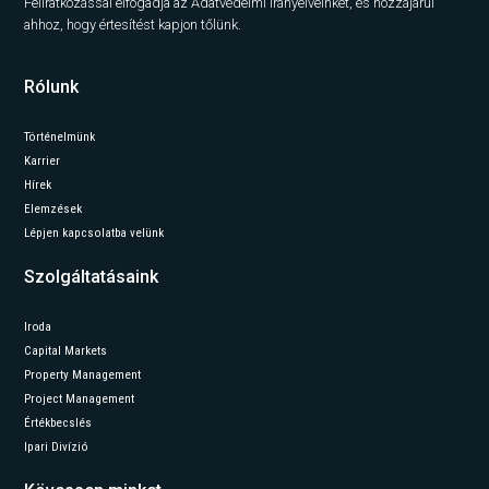
Feliratkozással elfogadja az Adatvédelmi irányelveinket, és hozzájárul
ahhoz, hogy értesítést kapjon tőlünk.
Rólunk
Történelmünk
Karrier
Hírek
Elemzések
Lépjen kapcsolatba velünk
Szolgáltatásaink
Iroda
Capital Markets
Property Management
Project Management
Értékbecslés
Ipari Divízió