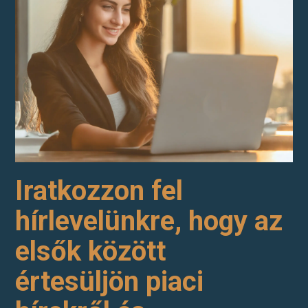
Iratkozzon fel
hírlevelünkre, hogy az
elsők között
értesüljön piaci