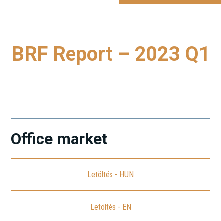
BRF Report – 2023 Q1
A legfrissebb Budapest Research Forum (BRF) jelentés
letöltéséhez kattintson a linkre.
Office market
Letöltés - HUN
Letöltés - EN