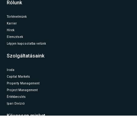
Rólunk
Történelmünk
Karrier
Hírek
Elemzések
Lépjen kapcsolatba velünk
Szolgáltatásaink
Iroda
Capital Markets
Property Management
Project Management
Értékbecslés
Ipari Divízió
Kövessen minket
LinkedIn