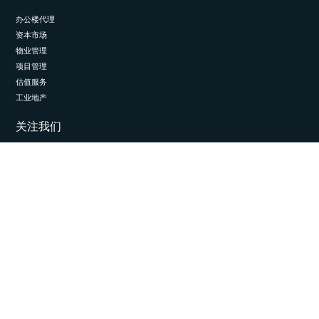
办公楼代理
资本市场
物业管理
项目管理
估值服务
工业地产
关注我们
LinkedIn
© 2026 埃斯通国际。保留所有权利。
隐私与数据管理