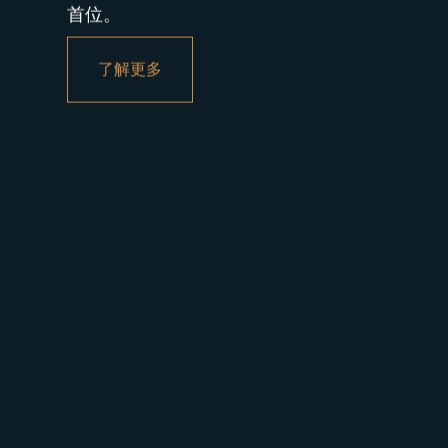
工业地产代理
高效工业地产
凭借超过 30 年的专业经验、广泛的人脉网络
身定制的指导，助您应对从选址到地产利用等各
首位。
了解更多