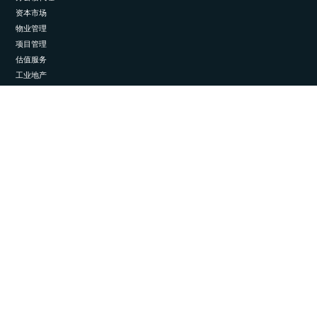
资本市场
物业管理
项目管理
估值服务
工业地产
关注我们
LinkedIn
© 2026 埃斯通国际。保留所有权利。
隐私与数据管理