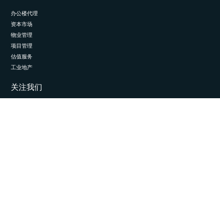
办公楼代理
资本市场
物业管理
项目管理
估值服务
工业地产
关注我们
LinkedIn
© 2026 埃斯通国际。保留所有权利。
隐私与数据管理