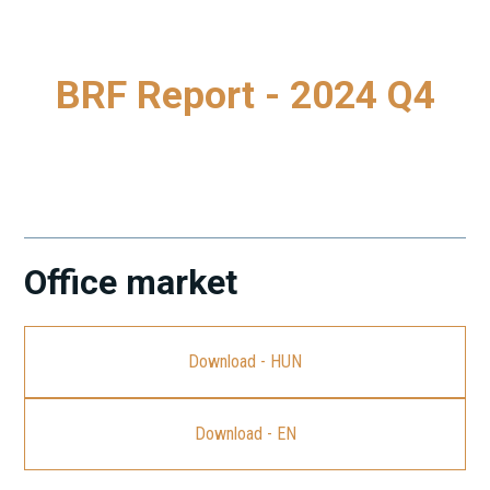
BRF Report - 2024 Q4
A legfrissebb Budapest Research Forum (BRF) jelentés
letöltéséhez kattintson a linkre.
Office market
Download - HUN
Download - EN