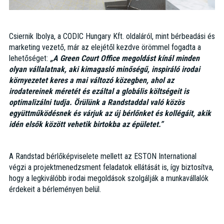
Csiernik Ibolya, a CODIC Hungary Kft. oldaláról, mint bérbeadási és
marketing vezető, már az elejétől kezdve örömmel fogadta a
lehetőséget:
„A Green Court Office megoldást kínál minden
olyan vállalatnak, aki kimagasló minőségű, inspiráló irodai
környezetet keres a mai változó közegben, ahol az
irodatereinek méretét és ezáltal a globális költségeit is
optimalizálni tudja. Örülünk a Randstaddal való közös
együttműködésnek és várjuk az új bérlőnket és kollégáit, akik
idén elsők között vehetik birtokba az épületet.”
A Randstad bérlőképviselete mellett az ESTON International
végzi a projektmenedzsment feladatok ellátását is, így biztosítva,
hogy a legkiválóbb irodai megoldások szolgálják a munkavállalók
érdekeit a bérleményen belül.