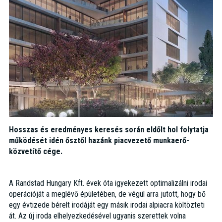
Hosszas és eredményes keresés során eldőlt hol folytatja
működését idén ősztől hazánk piacvezető munkaerő-
közvetítő cége.
A Randstad Hungary Kft. évek óta igyekezett optimalizálni irodai
operációját a meglévő épületében, de végül arra jutott, hogy bő
egy évtizede bérelt irodáját egy másik irodai alpiacra költözteti
át. Az új iroda elhelyezkedésével ugyanis szerettek volna