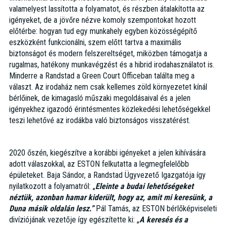
valamelyest lassította a folyamatot, és részben átalakította az
igényeket, de a jövőre nézve komoly szempontokat hozott
előtérbe: hogyan tud egy munkahely egyben közösségépítő
eszközként funkcionálni, szem előtt tartva a maximális
biztonságot és modern felszereltséget, miközben támogatja a
rugalmas, hatékony munkavégzést és a hibrid irodahasználatot is.
Minderre a Randstad a Green Court Officeban találta meg a
választ. Az irodaház nem csak kellemes zöld környezetet kínál
bérlőinek, de kimagasló műszaki megoldásaival és a jelen
igényekhez igazodó érintésmentes közlekedési lehetőségekkel
teszi lehetővé az irodákba való biztonságos visszatérést.
2020 őszén, kiegészítve a korábbi igényeket a jelen kihívására
adott válaszokkal, az ESTON felkutatta a legmegfelelőbb
épületeket. Baja Sándor, a Randstad Ügyvezető Igazgatója így
nyilatkozott a folyamatról: „
Eleinte a budai lehetőségeket
néztük, azonban hamar kiderült, hogy az, amit mi keresünk, a
Duna másik oldalán lesz.”
Pál Tamás, az ESTON bérlőképviseleti
divíziójának vezetője így egészítette ki: „
A keresés és a