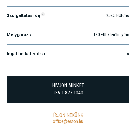
i
Szolgáltatási díj
2522
HUF
/hó
Mélygarázs
130 EUR/férőhely/hó
Ingatlan kategória
A
HÍVJON MINKET
+36 1 877 1040
ÍRJON NEKÜNK
office@eston.hu