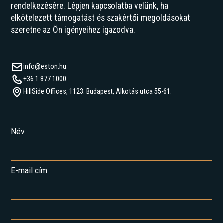
rendelkezésére. Lépjen kapcsolatba velünk, ha
elkötelezett támogatást és szakértői megoldásokat
szeretne az Ön igényeihez igazodva.
info@eston.hu
+36 1 877 1000
HillSide Offices, 1123. Budapest, Alkotás utca 55-61.
Név
E-mail cím