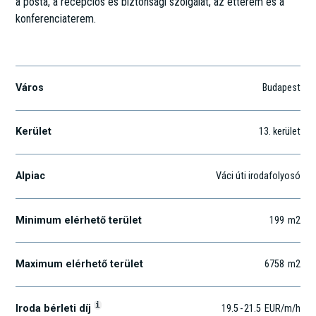
a posta, a recepciós és biztonsági szolgálat, az étterem és a
konferenciaterem.
Váci út 20-26.
Város
Budapest
Kerület
13
. kerület
Alpiac
Váci úti irodafolyosó
Minimum elérhető terület
199
m2
Maximum elérhető terület
6758
m2
i
Iroda bérleti díj
19.5
-
21.5
EUR
/m
/h