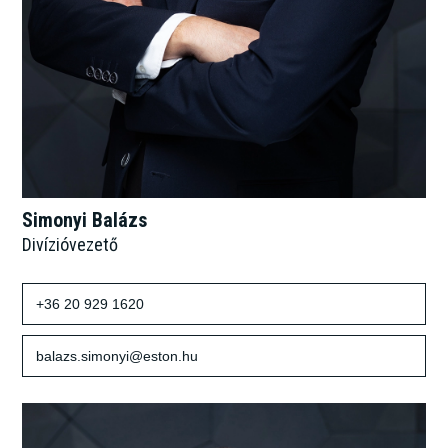
Simonyi Balázs
Divízióvezető
+36 20 929 1620
balazs.simonyi@eston.hu