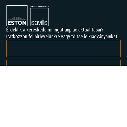
Érdeklik a kereskedelmi ingatlanpiac aktualitásai?
Iratkozzon fel hírlevelünkre vagy töltse le kiadványainkat!
Feliratkozással elfogadja az Adatvédelmi irányelveinket, és hozzájárul
ahhoz, hogy értesítést kapjon tőlünk.
Rólunk
Történelmünk
Karrier