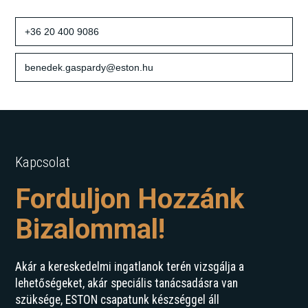
+36 20 400 9086
benedek.gaspardy@eston.hu
Kapcsolat
Forduljon Hozzánk
Bizalommal!
Akár a kereskedelmi ingatlanok terén vizsgálja a
lehetőségeket, akár speciális tanácsadásra van
szüksége, ESTON csapatunk készséggel áll