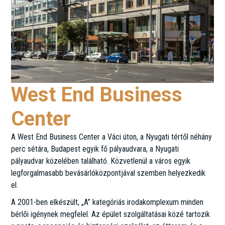
West End Business
Center
A West End Business Center a Váci úton, a Nyugati tértől néhány
perc sétára, Budapest egyik fő pályaudvara, a Nyugati
pályaudvar közelében található. Közvetlenül a város egyik
legforgalmasabb bevásárlóközpontjával szemben helyezkedik
el.
A 2001-ben elkészült, „A” kategóriás irodakomplexum minden
bérlői igénynek megfelel. Az épület szolgáltatásai közé tartozik