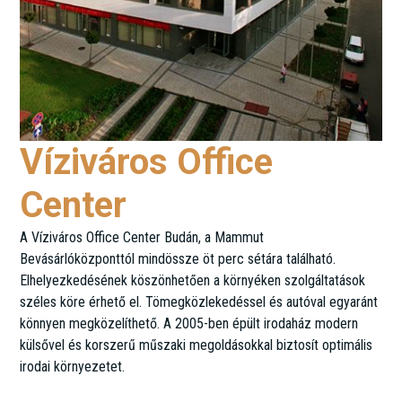
Víziváros Office
Center
A Víziváros Office Center Budán, a Mammut
Bevásárlóközponttól mindössze öt perc sétára található.
Elhelyezkedésének köszönhetően a környéken szolgáltatások
széles köre érhető el. Tömegközlekedéssel és autóval egyaránt
könnyen megközelíthető. A 2005-ben épült irodaház modern
külsővel és korszerű műszaki megoldásokkal biztosít optimális
irodai környezetet.
Kapás u. 6-12.