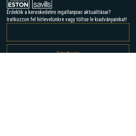
Érdeklik a kereskedelmi ingatlanpiac aktualitásai?
Iratkozzon fel hírlevelünkre vagy töltse le kiadványainkat!
Feliratkozással elfogadja az Adatvédelmi irányelveinket, és hozzájárul
ahhoz, hogy értesítést kapjon tőlünk.
Rólunk
Történelmünk
Karrier
Hírek
Elemzések
Lépjen kapcsolatba velünk