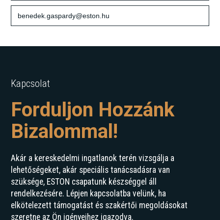
benedek.gaspardy@eston.hu
Kapcsolat
Forduljon Hozzánk
Bizalommal!
Akár a kereskedelmi ingatlanok terén vizsgálja a
lehetőségeket, akár speciális tanácsadásra van
szüksége, ESTON csapatunk készséggel áll
rendelkezésére. Lépjen kapcsolatba velünk, ha
elkötelezett támogatást és szakértői megoldásokat
szeretne az Ön igényeihez igazodva.