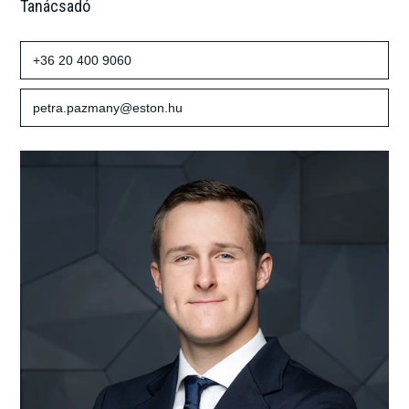
Tanácsadó
+36 20 400 9060
petra.pazmany@eston.hu