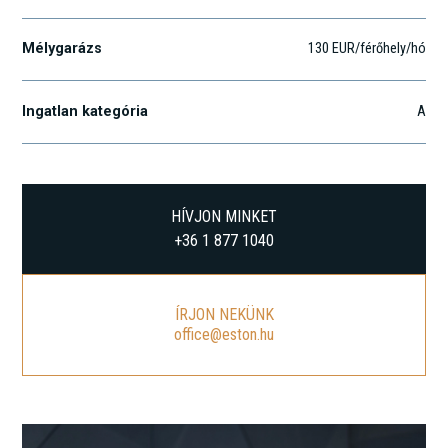
Mélygarázs
130 EUR/férőhely/hó
Ingatlan kategória
A
HÍVJON MINKET
+36 1 877 1040
ÍRJON NEKÜNK
office@eston.hu