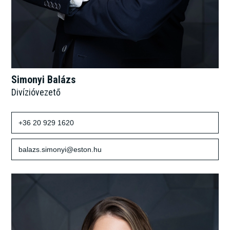
Simonyi Balázs
Divízióvezető
+36 20 929 1620
balazs.simonyi@eston.hu