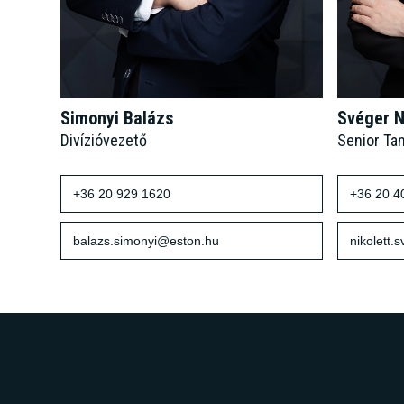
Simonyi Balázs
Svéger N
Divízióvezető
Senior Ta
+36 20 929 1620
+36 20 4
balazs.simonyi@eston.hu
nikolett.