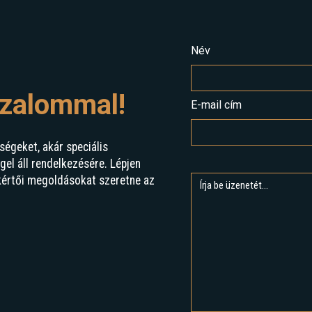
Név
izalommal!
E-mail cím
ségeket, akár speciális
l áll rendelkezésére. Lépjen
kértői megoldásokat szeretne az