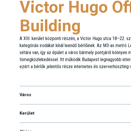
Victor Hugo Of
Building
A XIII. kerület központi részén, a Victor Hugo utca 18–22. szá
kategóriás irodákat kínál leendő bérlőinek. Az M3-as metró L
sétára van, így az épület a város bármely pontjáról könnyen
tömegközlekedéssel. Itt működik Budapest legnagyobb inter
ezért a bérlők jelentős része internetes és szerverhoszting-s
Victor Hugo u. 18-22.
Város
Kerület