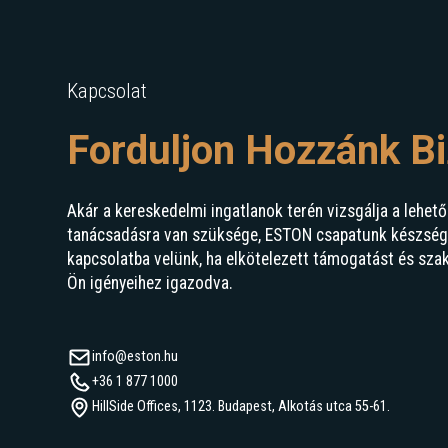
Kapcsolat
Forduljon Hozzánk B
Akár a kereskedelmi ingatlanok terén vizsgálja a lehető
tanácsadásra van szüksége, ESTON csapatunk készségge
kapcsolatba velünk, ha elkötelezett támogatást és sza
Ön igényeihez igazodva.
info@eston.hu
+36 1 877 1000
HillSide Offices, 1123. Budapest, Alkotás utca 55-61.