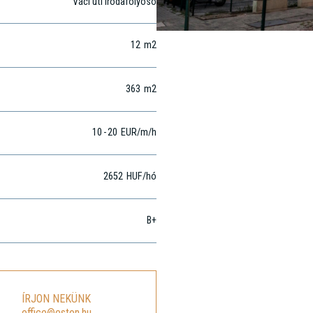
Váci úti irodafolyosó
12
m2
363
m2
10
-
20
EUR
/m
/h
2652
HUF
/hó
B+