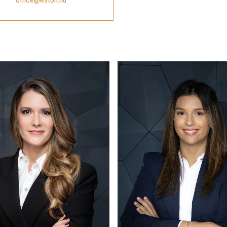
ÍRJON NEKÜNK
office@eston.hu