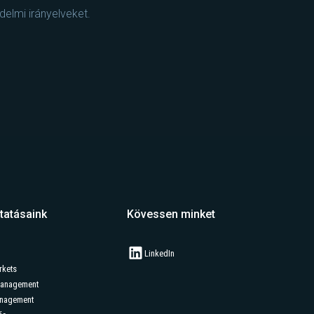
elmi irányelveket.
tatásaink
Kövessen minket
LinkedIn
rkets
Management