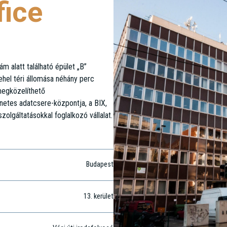
fice
m alatt található épület „B”
ehel téri állomása néhány perc
 megközelíthető
netes adatcsere-központja, a BIX,
zolgáltatásokkal foglalkozó vállalat.
Budapest
13
. kerület