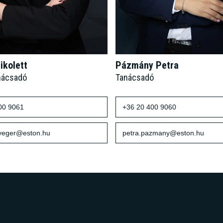
ikolett
Pázmány Petra
nácsadó
Tanácsadó
00 9061
+36 20 400 9060
sveger@eston.hu
petra.pazmany@eston.hu