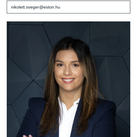
nikolett.sveger@eston.hu