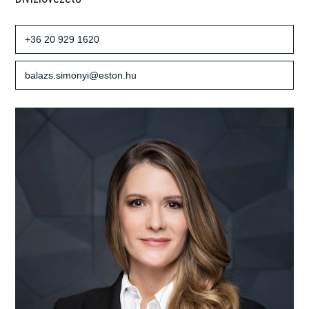
+36 20 929 1620
balazs.simonyi@eston.hu