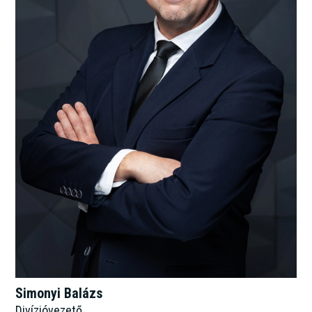
Simonyi Balázs
Divízióvezető