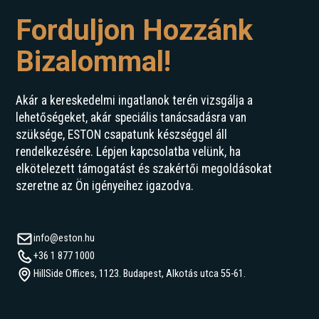
Forduljon Hozzánk
Bizalommal!
Akár a kereskedelmi ingatlanok terén vizsgálja a
lehetőségeket, akár speciális tanácsadásra van
szüksége, ESTON csapatunk készséggel áll
rendelkezésére. Lépjen kapcsolatba velünk, ha
elkötelezett támogatást és szakértői megoldásokat
szeretne az Ön igényeihez igazodva.
info@eston.hu
+36 1 877 1000
HillSide Offices, 1123. Budapest, Alkotás utca 55-61.