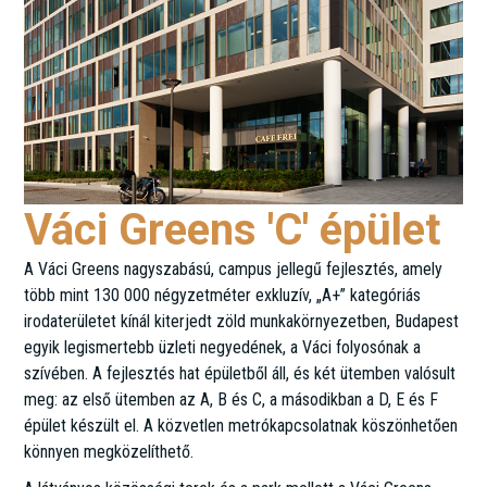
Váci Greens 'C' épület
A Váci Greens nagyszabású, campus jellegű fejlesztés, amely
több mint 130 000 négyzetméter exkluzív, „A+” kategóriás
irodaterületet kínál kiterjedt zöld munkakörnyezetben, Budapest
egyik legismertebb üzleti negyedének, a Váci folyosónak a
szívében. A fejlesztés hat épületből áll, és két ütemben valósult
meg: az első ütemben az A, B és C, a másodikban a D, E és F
épület készült el. A közvetlen metrókapcsolatnak köszönhetően
könnyen megközelíthető.