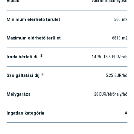
Alpiac
Váci úti irodafolyosó
Minimum elérhető terület
500
m2
Maximum elérhető terület
6813
m2
i
Iroda bérleti díj
14.75
-
15.5
EUR
/m
/h
i
Szolgáltatási díj
5.25
EUR
/hó
Mélygarázs
120 EUR/férőhely/hó
Ingatlan kategória
A