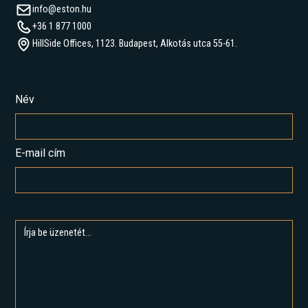
info@eston.hu
+36 1 877 1000
HillSide Offices, 1123. Budapest, Alkotás utca 55-61.
Név
E-mail cím