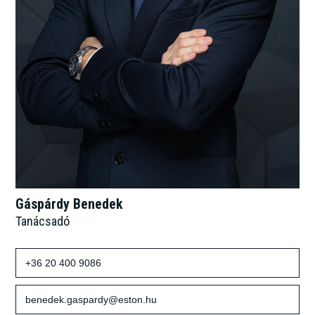
Gáspárdy Benedek
Tanácsadó
+36 20 400 9086
benedek.gaspardy@eston.hu