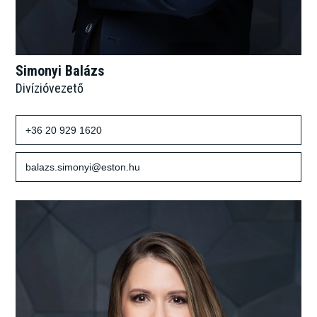
Simonyi Balázs
Divízióvezető
+36 20 929 1620
balazs.simonyi@eston.hu