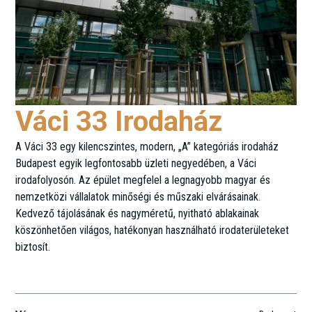
Váci 33 Irodaház
A Váci 33 egy kilencszintes, modern, „A” kategóriás irodaház
Budapest egyik legfontosabb üzleti negyedében, a Váci
irodafolyosón. Az épület megfelel a legnagyobb magyar és
nemzetközi vállalatok minőségi és műszaki elvárásainak.
Kedvező tájolásának és nagyméretű, nyitható ablakainak
köszönhetően világos, hatékonyan használható irodaterületeket
biztosít.
Váci út 33.