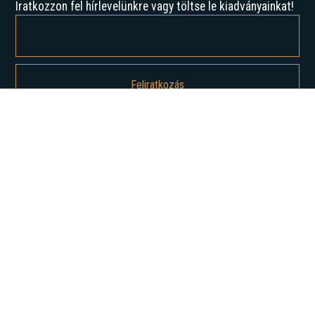
Iratkozzon fel hírlevelünkre vagy töltse le kiadványainkat!
Feliratkozással elfogadja az Adatvédelmi irányelveinket, és hozzájárul
ahhoz, hogy értesítést kapjon tőlünk.
Rólunk
Történelmünk
Karrier
Hírek
Elemzések
Lépjen kapcsolatba velünk
Szolgáltatásaink