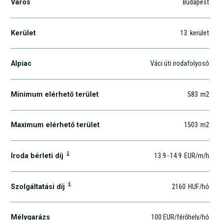
Város
Budapest
Kerület
13
. kerület
Alpiac
Váci úti irodafolyosó
Minimum elérhető terület
583
m2
Maximum elérhető terület
1503
m2
i
Iroda bérleti díj
13.9
-
14.9
EUR
/m
/h
i
Szolgáltatási díj
2160
HUF
/hó
Mélygarázs
100 EUR/férőhely/hó