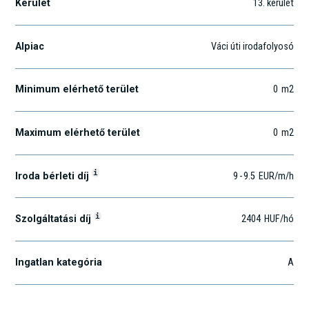
Kerület
13
. kerület
Alpiac
Váci úti irodafolyosó
Minimum elérhető terület
0
m2
Maximum elérhető terület
0
m2
i
Iroda bérleti díj
9
-
9.5
EUR
/m
/h
i
Szolgáltatási díj
2404
HUF
/hó
Ingatlan kategória
A