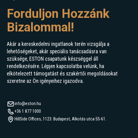
Forduljon Hozzánk
Bizalommal!
Akár a kereskedelmi ingatlanok terén vizsgálja a
lehetőségeket, akár speciális tanácsadásra van
szüksége, ESTON csapatunk készséggel áll
rendelkezésére. Lépjen kapcsolatba velünk, ha
elkötelezett támogatást és szakértői megoldásokat
szeretne az Ön igényeihez igazodva.
info@eston.hu
+36 1 877 1000
HillSide Offices, 1123. Budapest, Alkotás utca 55-61.