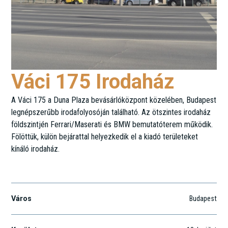
Váci 175 Irodaház
A Váci 175 a Duna Plaza bevásárlóközpont közelében, Budapest
legnépszerűbb irodafolyosóján található. Az ötszintes irodaház
földszintjén Ferrari/Maserati és BMW bemutatóterem működik.
Fölöttük, külön bejárattal helyezkedik el a kiadó területeket
kínáló irodaház.
Váci út 175-177.
Város
Budapest