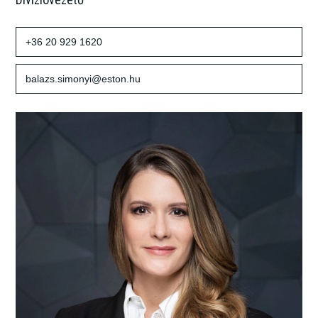
+36 20 929 1620
balazs.simonyi@eston.hu