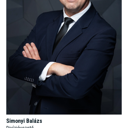
Simonyi Balázs
Divízióvezető