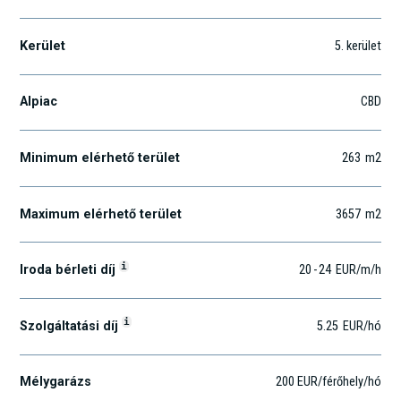
Kerület
5
. kerület
Alpiac
CBD
Minimum elérhető terület
263
m2
Maximum elérhető terület
3657
m2
i
Iroda bérleti díj
20
-
24
EUR
/m
/h
i
Szolgáltatási díj
5.25
EUR
/hó
Mélygarázs
200 EUR/férőhely/hó