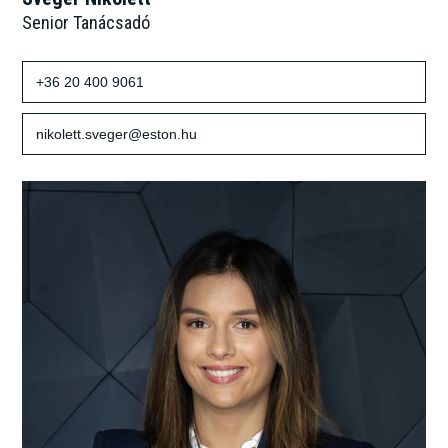
Senior Tanácsadó
+36 20 400 9061
nikolett.sveger@eston.hu