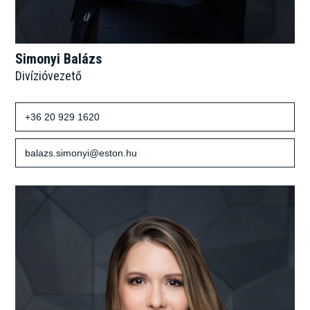
Simonyi Balázs
Divízióvezető
+36 20 929 1620
balazs.simonyi@eston.hu