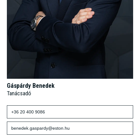
Gáspárdy Benedek
Tanácsadó
+36 20 400 9086
benedek.gaspardy@eston.hu