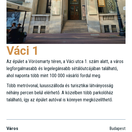
Váci 1
Az épület a Vörösmarty téren, a Váci utca 1. szám alatt, a város
legforgalmasabb és legelegánsabb sétálóutcájában található,
ahol naponta több mint 100 000 vásárló fordul meg.
Több metróvonal, luxusszálloda és turisztikai látványosság
néhány percen belül elérhető. A közelben több parkolóház
található, így az épület autóval is könnyen megközelíthető.
Deák Ferenc utca 5.
Város
Budapest