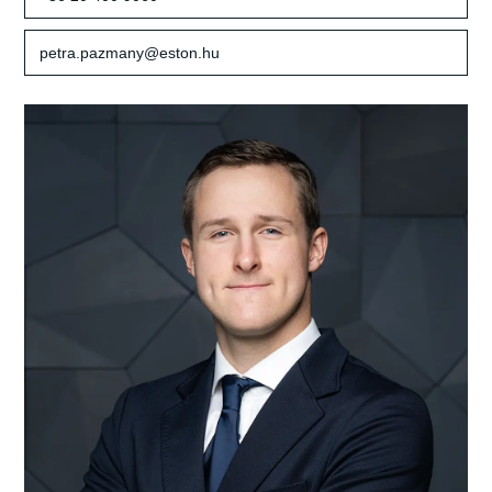
petra.pazmany@eston.hu