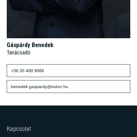
Gáspárdy Benedek
Tanácsadó
+36 20 400 9086
benedek.gaspardy@eston.hu
Kapcsolat