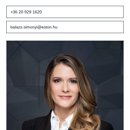
+36 20 929 1620
balazs.simonyi@eston.hu