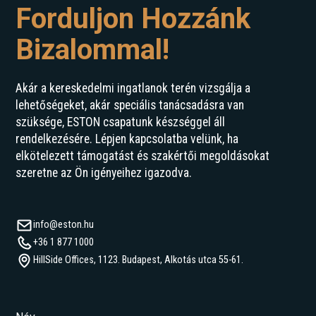
Forduljon Hozzánk
Bizalommal!
Akár a kereskedelmi ingatlanok terén vizsgálja a
lehetőségeket, akár speciális tanácsadásra van
szüksége, ESTON csapatunk készséggel áll
rendelkezésére. Lépjen kapcsolatba velünk, ha
elkötelezett támogatást és szakértői megoldásokat
szeretne az Ön igényeihez igazodva.
info@eston.hu
+36 1 877 1000
HillSide Offices, 1123. Budapest, Alkotás utca 55-61.