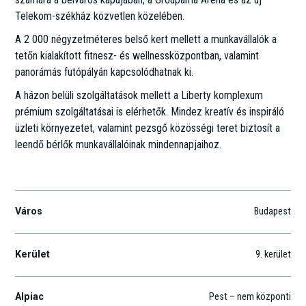
Telekom-székház közvetlen közelében.
A 2 000 négyzetméteres belső kert mellett a munkavállalók a
tetőn kialakított fitnesz- és wellnessközpontban, valamint
panorámás futópályán kapcsolódhatnak ki.
A házon belüli szolgáltatások mellett a Liberty komplexum
prémium szolgáltatásai is elérhetők. Mindez kreatív és inspiráló
üzleti környezetet, valamint pezsgő közösségi teret biztosít a
leendő bérlők munkavállalóinak mindennapjaihoz.
Könyves Kálmán körút 36.
Város
Budapest
Kerület
9
. kerület
Alpiac
Pest – nem központi