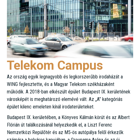
Telekom Campus
Az ország egyik legnagyobb és legkorszerűbb irodaházát a
WING fejlesztette, és a Magyar Telekom székházaként
működik. A 2018-ban elkészült épület Budapest IX. kerületének
városképét is meghatározó elemévé vált. Az „A” kategóriás
épület kilenc emeleten kínál irodaterületeket.
Budapest IX. kerületében, a Könyves Kálmán körút és az Albert
Flórián út találkozásánál helyezkedik el, a Liszt Ferenc
Nemzetközi Repülőtér és az M5-ös autópálya felől érkezők
számára a belváros kapujában, a Groupama Aréna és az új