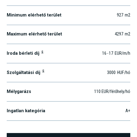
Minimum elérhető terület
927
m2
Maximum elérhető terület
4297
m2
i
Iroda bérleti díj
16
-
17
EUR
/m
/h
i
Szolgáltatási díj
3000
HUF
/hó
Mélygarázs
110 EUR/férőhely/hó
Ingatlan kategória
A+