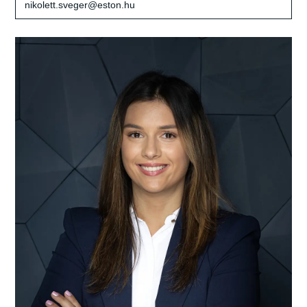
nikolett.sveger@eston.hu