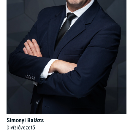
Simonyi Balázs
Divízióvezető