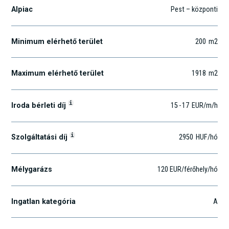
Alpiac
Pest – központi
Minimum elérhető terület
200
m2
Maximum elérhető terület
1918
m2
i
Iroda bérleti díj
15
-
17
EUR
/m
/h
i
Szolgáltatási díj
2950
HUF
/hó
Mélygarázs
120 EUR/férőhely/hó
Ingatlan kategória
A