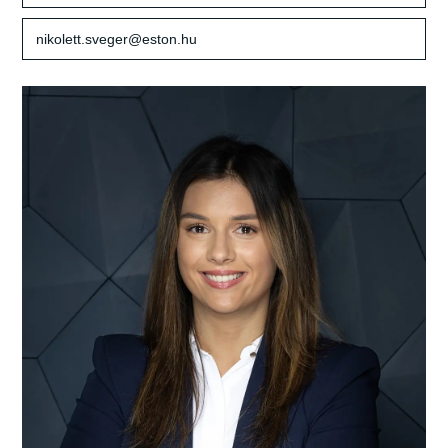
nikolett.sveger@eston.hu