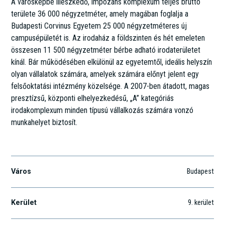
A városképbe illeszkedő, impozáns komplexum teljes bruttó
területe 36 000 négyzetméter, amely magában foglalja a
Budapesti Corvinus Egyetem 25 000 négyzetméteres új
campusépületét is. Az irodaház a földszinten és hét emeleten
összesen 11 500 négyzetméter bérbe adható irodaterületet
kínál. Bár működésében elkülönül az egyetemtől, ideális helyszín
olyan vállalatok számára, amelyek számára előnyt jelent egy
felsőoktatási intézmény közelsége. A 2007-ben átadott, magas
presztízsű, központi elhelyezkedésű, „A” kategóriás
irodakomplexum minden típusú vállalkozás számára vonzó
munkahelyet biztosít.
Czuczor u. 2-10.
Város
Budapest
Kerület
9
. kerület