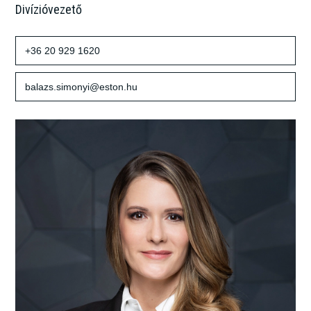
Divízióvezető
+36 20 929 1620
balazs.simonyi@eston.hu