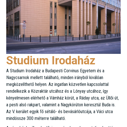
Studium Irodaház
A Studium Irodaház a Budapesti Corvinus Egyetem és a
Nagycsarnok mellett található, minden irányból kiválóan
megközelíthető helyen. Az ingatlan közvetlen kapcsolattal
rendelkezik a Közraktár utcához és a Lónyay utcához, így
kényelmesen elérhető a Vámház körút, a Ráday utca, az Üllői út,
a pesti alsó rakpart, valamint a Nagykörúton keresztül Buda is.
Az V. kerület egyik fő sétáló- és bevásárlóutcája, a Váci utca
mindössze 300 méterre található.