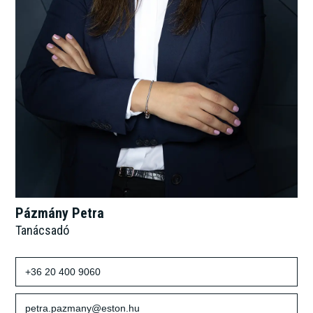
Pázmány Petra
Tanácsadó
+36 20 400 9060
petra.pazmany@eston.hu