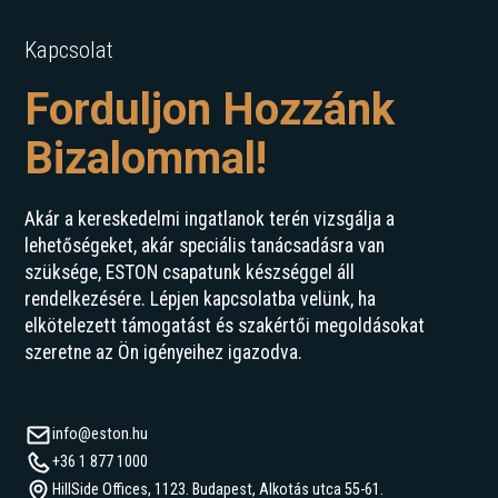
Kapcsolat
Forduljon Hozzánk
Bizalommal!
Akár a kereskedelmi ingatlanok terén vizsgálja a
lehetőségeket, akár speciális tanácsadásra van
szüksége, ESTON csapatunk készséggel áll
rendelkezésére. Lépjen kapcsolatba velünk, ha
elkötelezett támogatást és szakértői megoldásokat
szeretne az Ön igényeihez igazodva.
info@eston.hu
+36 1 877 1000
HillSide Offices, 1123. Budapest, Alkotás utca 55-61.