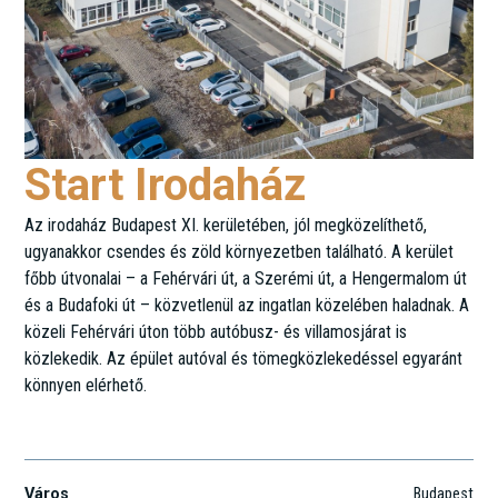
Start Irodaház
Az irodaház Budapest XI. kerületében, jól megközelíthető,
ugyanakkor csendes és zöld környezetben található. A kerület
főbb útvonalai – a Fehérvári út, a Szerémi út, a Hengermalom út
és a Budafoki út – közvetlenül az ingatlan közelében haladnak. A
közeli Fehérvári úton több autóbusz- és villamosjárat is
közlekedik. Az épület autóval és tömegközlekedéssel egyaránt
könnyen elérhető.
Temesvár u. 20.
Város
Budapest