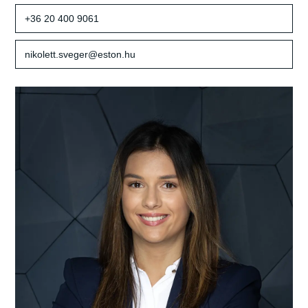
+36 20 400 9061
nikolett.sveger@eston.hu