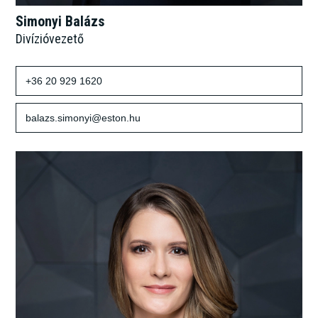
Simonyi Balázs
Divízióvezető
+36 20 929 1620
balazs.simonyi@eston.hu