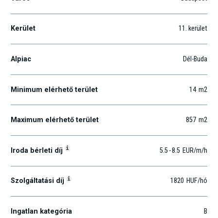
Kerület
11
. kerület
Alpiac
Dél-Buda
Minimum elérhető terület
14
m2
Maximum elérhető terület
857
m2
i
Iroda bérleti díj
5.5
-
8.5
EUR
/m
/h
i
Szolgáltatási díj
1820
HUF
/hó
Ingatlan kategória
B