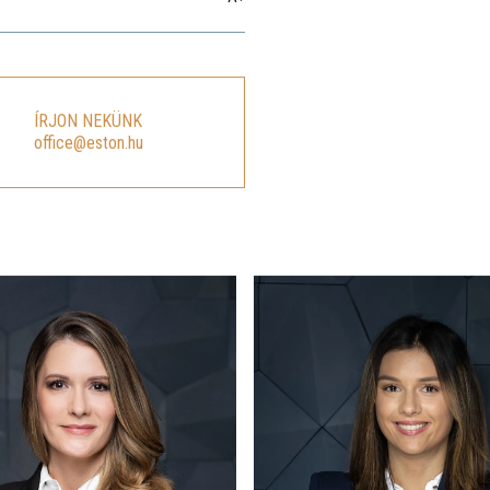
A+
ÍRJON NEKÜNK
office@eston.hu