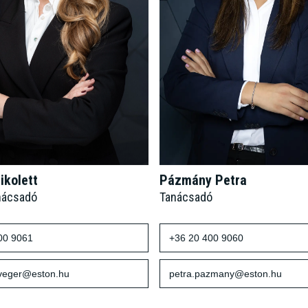
ikolett
Pázmány Petra
nácsadó
Tanácsadó
00 9061
+36 20 400 9060
sveger@eston.hu
petra.pazmany@eston.hu