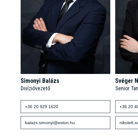
Simonyi Balázs
Svéger N
Divízióvezető
Senior Ta
+36 20 929 1620
+36 20 4
balazs.simonyi@eston.hu
nikolett.