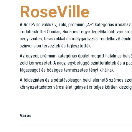
RoseVille
A RoseVille exkluzív, zöld, prémium „A+” kategóriás irodah
irodaterülettel Óbudán, Budapest egyik legelőkelőbb városr
négyszintes, teraszokkal és mélygarázzsal rendelkező épül
színvonalon tervezték és fejlesztették.
Az egyedi, prémium kategóriás épület mögött hatalmas belső 
zöld környezetet. A nagy, egybefüggő szintterületek és a pa
tágasságot és bőséges természetes fényt kínálnak.
A földszinten és a sétatávolságon belül elérhető számos szo
környezettudatos városi élet igényeit is teljes körűen kiszolgá
Bécsi út 68-84.
Város