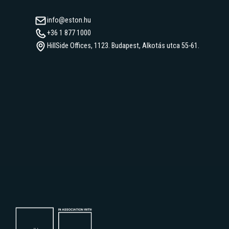
Ön igényeihez igazodva.
info@eston.hu
+36 1 877 1000
HillSide Offices, 1123. Budapest, Alkotás utca 55-61.