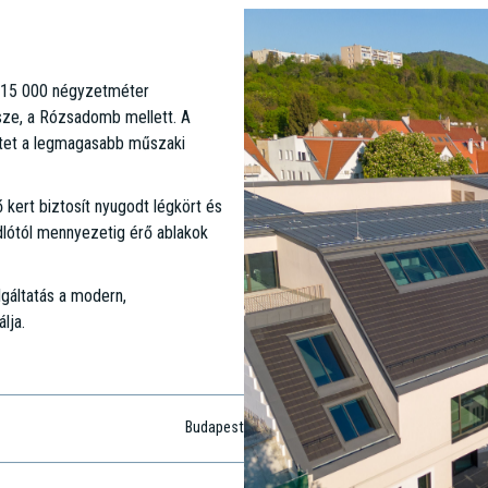
áz 15 000 négyzetméter
észe, a Rózsadomb mellett. A
etet a legmagasabb műszaki
kert biztosít nyugodt légkört és
dlótól mennyezetig érő ablakok
lgáltatás a modern,
lja.
Budapest