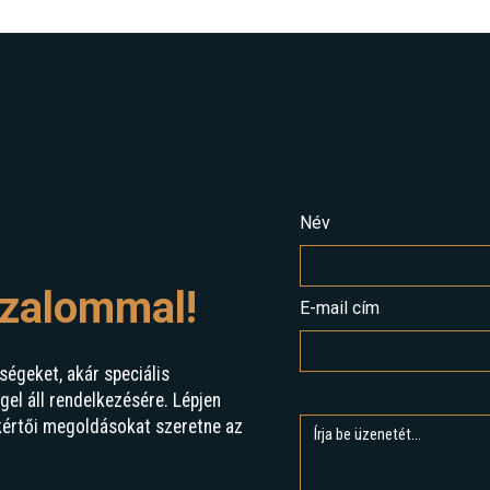
Név
izalommal!
E-mail cím
ségeket, akár speciális
l áll rendelkezésére. Lépjen
kértői megoldásokat szeretne az