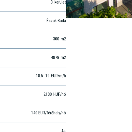
3
. kerület
Észak-Buda
300
m2
4878
m2
18.5
-
19
EUR
/m
/h
2100
HUF
/hó
140 EUR/férőhely/hó