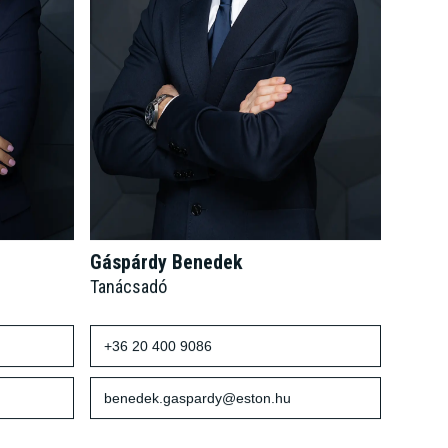
Gáspárdy Benedek
Tanácsadó
+36 20 400 9086
benedek.gaspardy@eston.hu