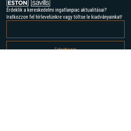
Érdeklik a kereskedelmi ingatlanpiac aktualitásai?
Iratkozzon fel hírlevelünkre vagy töltse le kiadványainkat!
Feliratkozással elfogadja az Adatvédelmi irányelveinket, és hozzájárul
ahhoz, hogy értesítést kapjon tőlünk.
Rólunk
Történelmünk
Karrier
Hírek
Elemzések
Lépjen kapcsolatba velünk