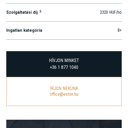
i
Szolgáltatási díj
2320
HUF
/hó
Ingatlan kategória
B+
HÍVJON MINKET
+36 1 877 1040
ÍRJON NEKÜNK
office@eston.hu