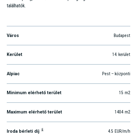
találhatók.
Angol u. 38.
Város
Budapest
Kerület
14
. kerület
Alpiac
Pest – központi
Minimum elérhető terület
15
m2
Maximum elérhető terület
1404
m2
i
Iroda bérleti díj
4.5
EUR
/m
/h