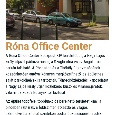
Róna Office Center
A Róna Office Center Budapest XIV. kerületében, a Nagy Lajos
király útjával párhuzamosan, a Szugló utca és az Angol utca
sarkán található. A Róna utca és a Thököly út közelségének
köszönhetően autóval könnyen megközelíthető, az épülethez
saját parkolóhelyek is tartoznak. Tömegközlekedési kapcsolatot
a Nagy Lajos király útján közlekedő busz- és villamosjáratok,
valamint a közeli Bosnyák tér biztosít.
Az épület többféle, többfunkciós bérelhető területet kínál: a
pincében raktárak, a földszinten étkezde és világos
üzlethelyiség, a felső szinteken pedig légkondicionált irodák