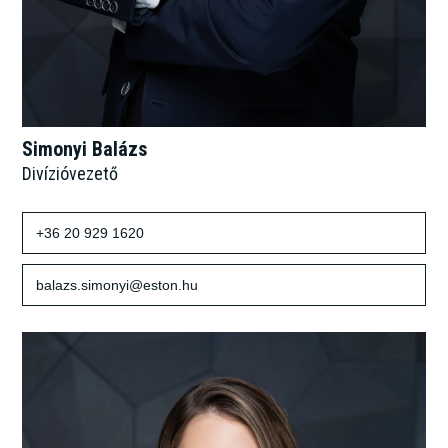
Simonyi Balázs
Divízióvezető
+36 20 929 1620
balazs.simonyi@eston.hu