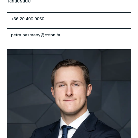
Tanácsadó
+36 20 400 9060
petra.pazmany@eston.hu