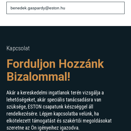
benedek.gaspardy@eston.hu
Kapcsolat
Forduljon Hozzánk
Bizalommal!
Akár a kereskedelmi ingatlanok terén vizsgálja a
lehetőségeket, akár speciális tanácsadásra van
szüksége, ESTON csapatunk készséggel áll
rendelkezésére. Lépjen kapcsolatba velünk, ha
elkötelezett támogatást és szakértői megoldásokat
szeretne az Ön igényeihez igazodva.