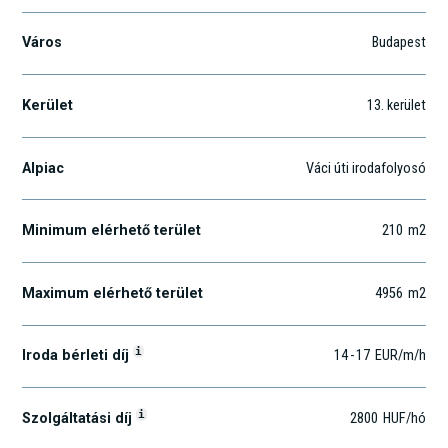
Város
Budapest
Kerület
13
. kerület
Alpiac
Váci úti irodafolyosó
Minimum elérhető terület
210
m2
Maximum elérhető terület
4956
m2
i
Iroda bérleti díj
14
-
17
EUR
/m
/h
i
Szolgáltatási díj
2800
HUF
/hó