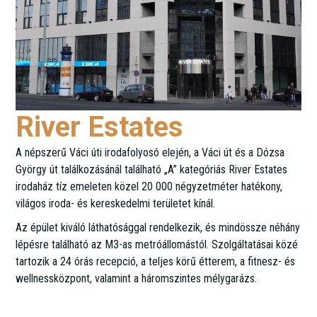
River Estates
A népszerű Váci úti irodafolyosó elején, a Váci út és a Dózsa
György út találkozásánál található „A” kategóriás River Estates
irodaház tíz emeleten közel 20 000 négyzetméter hatékony,
világos iroda- és kereskedelmi területet kínál.
Az épület kiváló láthatósággal rendelkezik, és mindössze néhány
lépésre található az M3-as metróállomástól. Szolgáltatásai közé
tartozik a 24 órás recepció, a teljes körű étterem, a fitnesz- és
wellnessközpont, valamint a háromszintes mélygarázs.
Váci út 35.