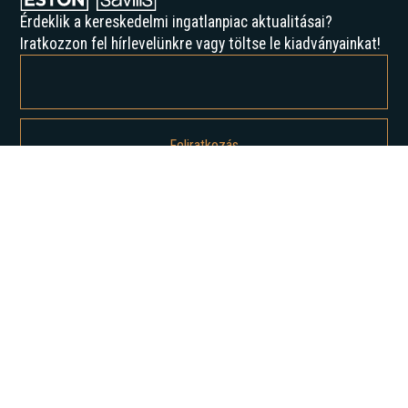
Érdeklik a kereskedelmi ingatlanpiac aktualitásai?
Iratkozzon fel hírlevelünkre vagy töltse le kiadványainkat!
Feliratkozással elfogadja az Adatvédelmi irányelveinket, és hozzájárul
ahhoz, hogy értesítést kapjon tőlünk.
Rólunk
Történelmünk
Karrier
Hírek
Elemzések
Lépjen kapcsolatba velünk