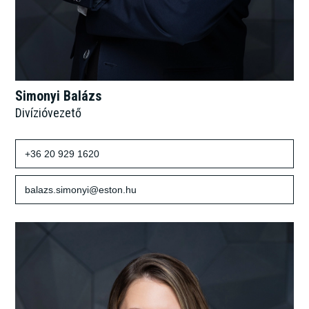
Simonyi Balázs
Divízióvezető
+36 20 929 1620
balazs.simonyi@eston.hu