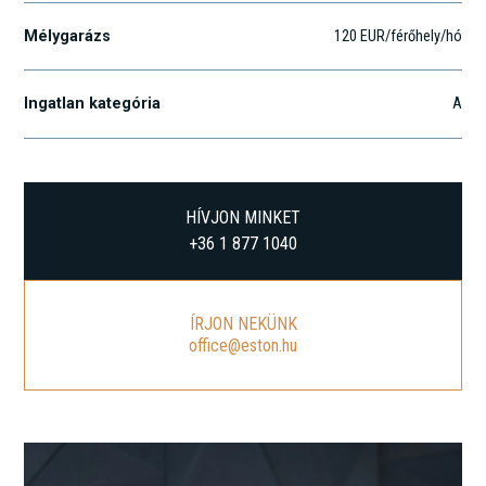
Mélygarázs
120 EUR/férőhely/hó
Ingatlan kategória
A
HÍVJON MINKET
+36 1 877 1040
ÍRJON NEKÜNK
office@eston.hu