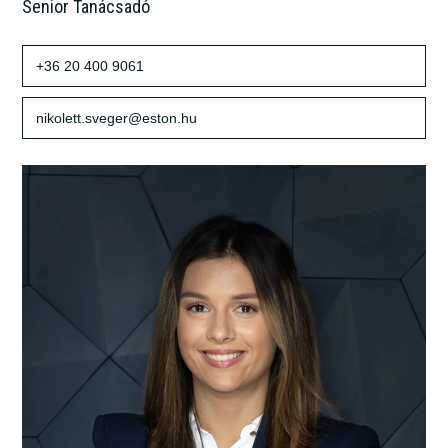
Senior Tanácsadó
+36 20 400 9061
nikolett.sveger@eston.hu