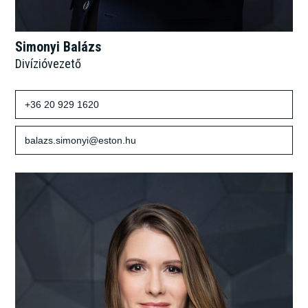
Simonyi Balázs
Divízióvezető
+36 20 929 1620
balazs.simonyi@eston.hu