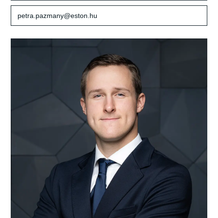
petra.pazmany@eston.hu