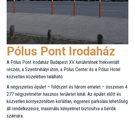
Pólus Pont Irodaház
A Pólus Pont Irodaház Budapest XV. kerületének frekventált
részén, a Szentmihályi úton, a Pólus Center és a Pólus Hotel
közvetlen közelében található.
A négyszintes épület – földszint és három emelet – összesen 4
277 négyzetméter hasznos területet kínál. Az épület előtt és
közvetlen környezetében korlátlan, ingyenes parkolási lehetőség
áll rendelkezésre, maximális kényelmet biztosítva a bérlők
számára.
Szentmihályi út 137.