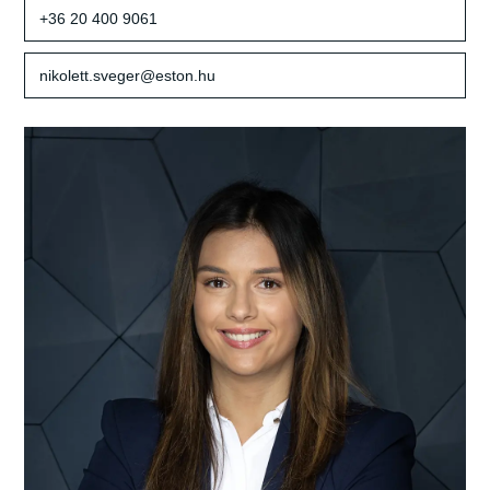
+36 20 400 9061
nikolett.sveger@eston.hu