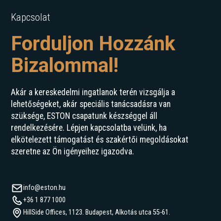
Kapcsolat
Forduljon Hozzánk
Bizalommal!
Akár a kereskedelmi ingatlanok terén vizsgálja a
lehetőségeket, akár speciális tanácsadásra van
szüksége, ESTON csapatunk készséggel áll
rendelkezésére. Lépjen kapcsolatba velünk, ha
elkötelezett támogatást és szakértői megoldásokat
szeretne az Ön igényeihez igazodva.
info@eston.hu
+36 1 877 1000
HillSide Offices, 1123. Budapest, Alkotás utca 55-61.