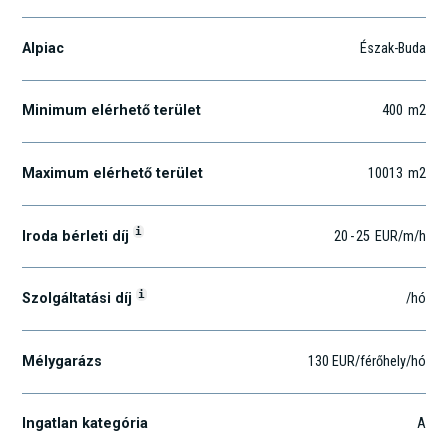
Alpiac
Észak-Buda
Minimum elérhető terület
400
m2
Maximum elérhető terület
10013
m2
i
Iroda bérleti díj
20
-
25
EUR
/m
/h
i
Szolgáltatási díj
/hó
Mélygarázs
130 EUR/férőhely/hó
Ingatlan kategória
A