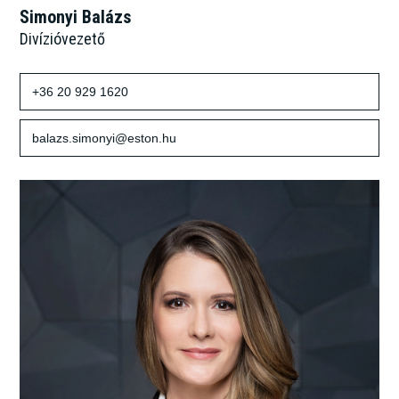
Simonyi Balázs
Divízióvezető
+36 20 929 1620
balazs.simonyi@eston.hu