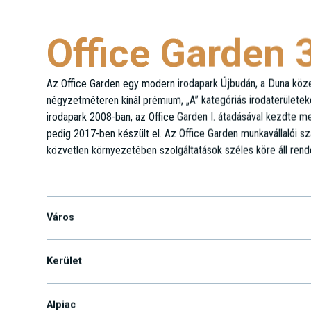
Office Garden 
Az Office Garden egy modern irodapark Újbudán, a Duna köz
négyzetméteren kínál prémium, „A” kategóriás irodaterületeket
irodapark 2008-ban, az Office Garden I. átadásával kezdte m
pedig 2017-ben készült el. Az Office Garden munkavállalói s
közvetlen környezetében szolgáltatások széles köre áll rend
Aliz u. 4.
Város
Kerület
Alpiac