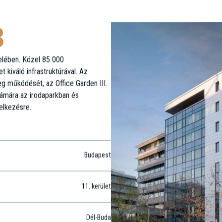
3
elében. Közel 85 000
 kiváló infrastruktúrával. Az
eg működését, az Office Garden III.
zámára az irodaparkban és
elkezésre.
Budapest
11
. kerület
Dél-Buda