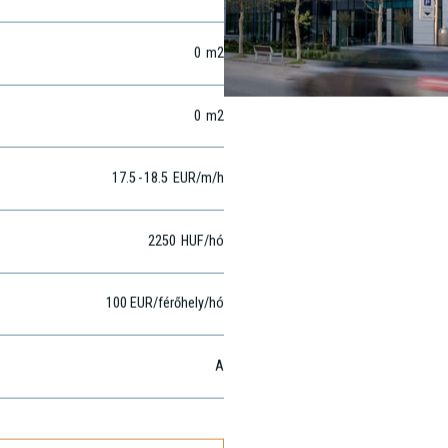
0
m2
0
m2
17.5
-
18.5
EUR
/m
/h
2250
HUF
/hó
100 EUR/férőhely/hó
A