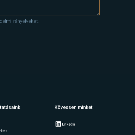
elmi irányelveket.
tatásaink
Kövessen minket
LinkedIn
rkets