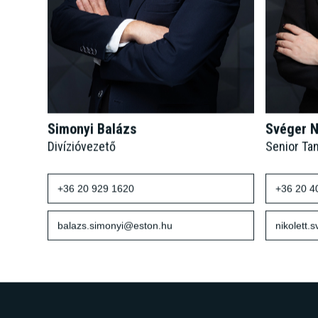
Simonyi Balázs
Svéger N
Divízióvezető
Senior Ta
+36 20 929 1620
+36 20 4
balazs.simonyi@eston.hu
nikolett.