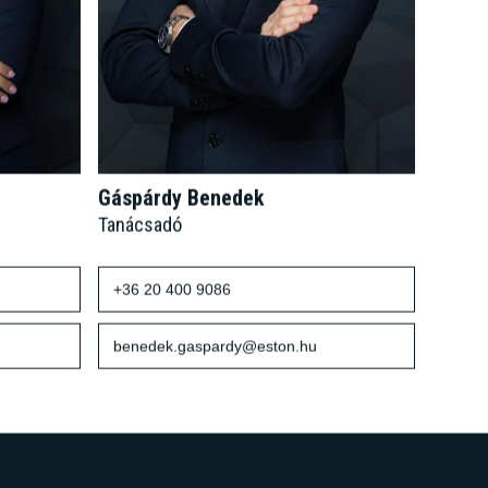
Gáspárdy Benedek
Tanácsadó
+36 20 400 9086
benedek.gaspardy@eston.hu