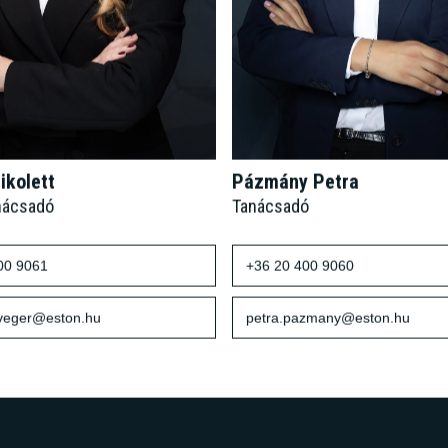
ikolett
Pázmány Petra
nácsadó
Tanácsadó
00 9061
+36 20 400 9060
sveger@eston.hu
petra.pazmany@eston.hu