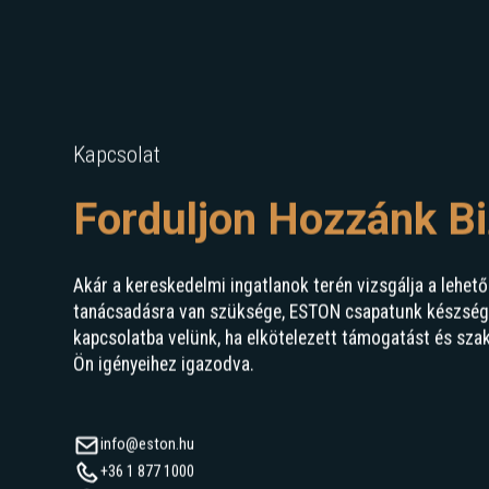
Kapcsolat
Forduljon Hozzánk B
Akár a kereskedelmi ingatlanok terén vizsgálja a lehető
tanácsadásra van szüksége, ESTON csapatunk készségge
kapcsolatba velünk, ha elkötelezett támogatást és sza
Ön igényeihez igazodva.
info@eston.hu
+36 1 877 1000