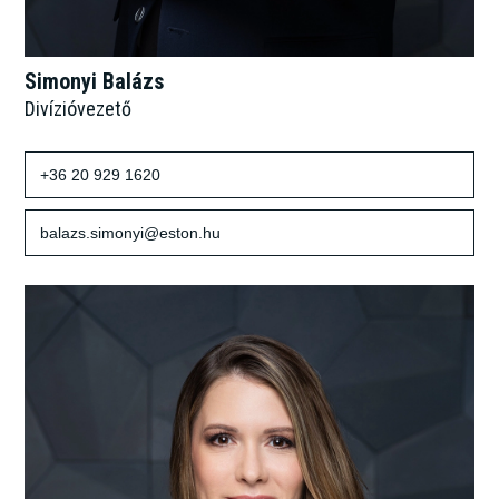
Simonyi Balázs
Divízióvezető
+36 20 929 1620
balazs.simonyi@eston.hu