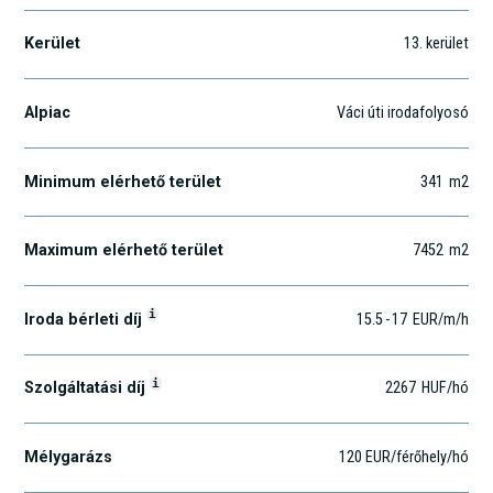
Kerület
13
. kerület
Alpiac
Váci úti irodafolyosó
Minimum elérhető terület
341
m2
Maximum elérhető terület
7452
m2
i
Iroda bérleti díj
15.5
-
17
EUR
/m
/h
i
Szolgáltatási díj
2267
HUF
/hó
Mélygarázs
120 EUR/férőhely/hó