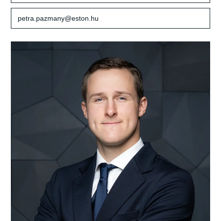
petra.pazmany@eston.hu