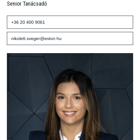
Senior Tanácsadó
+36 20 400 9061
nikolett.sveger@eston.hu