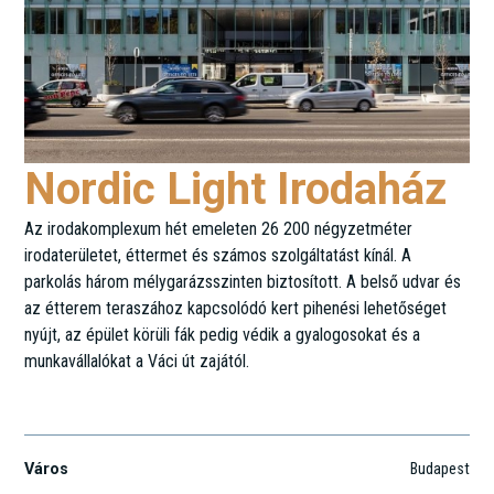
Nordic Light Irodaház
Az irodakomplexum hét emeleten 26 200 négyzetméter
irodaterületet, éttermet és számos szolgáltatást kínál. A
parkolás három mélygarázsszinten biztosított. A belső udvar és
az étterem teraszához kapcsolódó kert pihenési lehetőséget
nyújt, az épület körüli fák pedig védik a gyalogosokat és a
munkavállalókat a Váci út zajától.
Váci út 96-98.
Város
Budapest