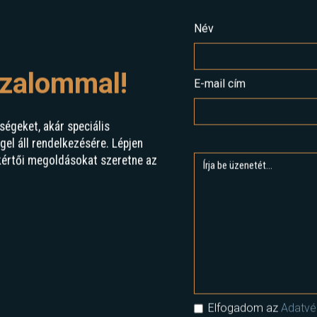
Név
izalommal!
E-mail cím
ségeket, akár speciális
l áll rendelkezésére. Lépjen
kértői megoldásokat szeretne az