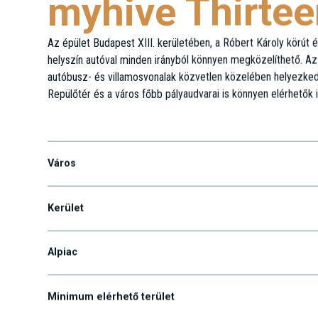
myhive Thirtee
Az épület Budapest XIII. kerületében, a Róbert Károly körút é
helyszín autóval minden irányból könnyen megközelíthető. Az
autóbusz- és villamosvonalak közvetlen közelében helyezked
Repülőtér és a város főbb pályaudvarai is könnyen elérhetők 
Teve u. 1.
Város
Kerület
Alpiac