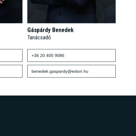
Gáspárdy Benedek
Tanácsadó
+36 20 400 9086
benedek.gaspardy@eston.hu