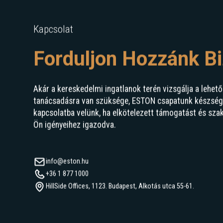
Kapcsolat
Forduljon Hozzánk B
Akár a kereskedelmi ingatlanok terén vizsgálja a lehető
tanácsadásra van szüksége, ESTON csapatunk készségge
kapcsolatba velünk, ha elkötelezett támogatást és sza
Ön igényeihez igazodva.
info@eston.hu
+36 1 877 1000
HillSide Offices, 1123. Budapest, Alkotás utca 55-61.