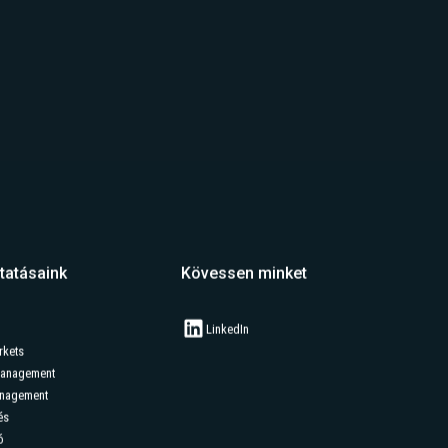
elmi irányelveket.
tatásaink
Kövessen minket
LinkedIn
rkets
Management
anagement