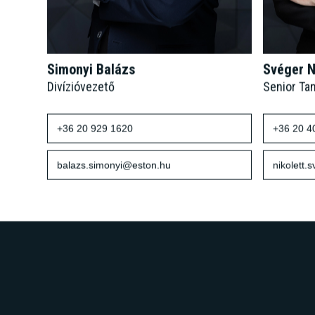
Simonyi Balázs
Svéger N
Divízióvezető
Senior Ta
+36 20 929 1620
+36 20 4
balazs.simonyi@eston.hu
nikolett.