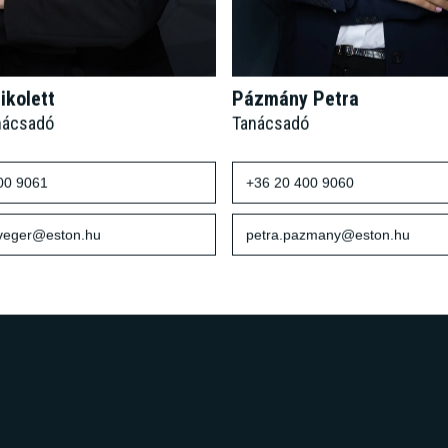
ikolett
Pázmány Petra
nácsadó
Tanácsadó
00 9061
+36 20 400 9060
sveger@eston.hu
petra.pazmany@eston.hu