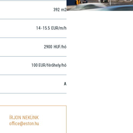
392
m2
392
m2
14
-
15.5
EUR
/m
/h
2900
HUF
/hó
100 EUR/férőhely/hó
A
ÍRJON NEKÜNK