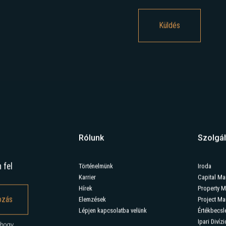
Elfogadom az
Adatvéd
Rólunk
Szolgál
 fel
Történelmünk
Iroda
Karrier
Capital Ma
Hírek
Property 
Elemzések
Project M