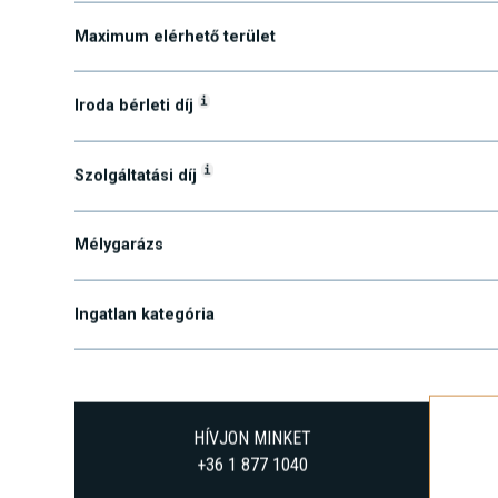
Minimum elérhető terület
Maximum elérhető terület
i
Iroda bérleti díj
i
Szolgáltatási díj
Mélygarázs
Ingatlan kategória
HÍVJON MINKET