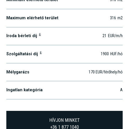
Maximum elérhető terület
316
m2
i
Iroda bérleti díj
21
EUR
/m
/h
i
Szolgáltatási díj
1900
HUF
/hó
Mélygarázs
170 EUR/férőhely/hó
Ingatlan kategória
A
HÍVJON MINKET
+36 1 877 1040