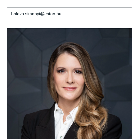
balazs.simonyi@eston.hu