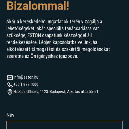
Bizalommal!
Akár a kereskedelmi ingatlanok terén vizsgálja a
lehetőségeket, akár speciális tanácsadásra van
szüksége, ESTON csapatunk készséggel áll
rendelkezésére. Lépjen kapcsolatba velünk, ha
elkötelezett támogatást és szakértői megoldásokat
szeretne az Ön igényeihez igazodva.
info@eston.hu
+36 1 877 1000
HillSide Offices, 1123. Budapest, Alkotás utca 55-61.
Név