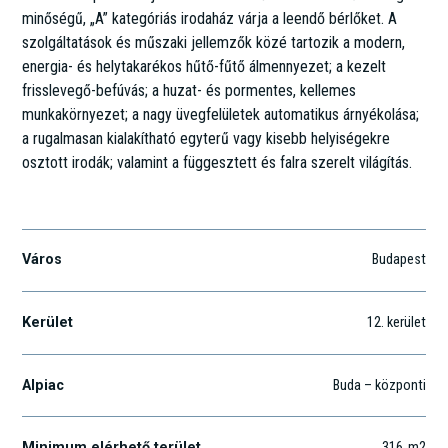
minőségű, „A” kategóriás irodaház várja a leendő bérlőket. A
szolgáltatások és műszaki jellemzők közé tartozik a modern,
energia- és helytakarékos hűtő-fűtő álmennyezet; a kezelt
frisslevegő-befúvás; a huzat- és pormentes, kellemes
munkakörnyezet; a nagy üvegfelületek automatikus árnyékolása;
a rugalmasan kialakítható egyterű vagy kisebb helyiségekre
osztott irodák; valamint a függesztett és falra szerelt világítás.
Csörsz u. 49-51.
Város
Budapest
Kerület
12
. kerület
Alpiac
Buda – központi
Minimum elérhető terület
316
m2