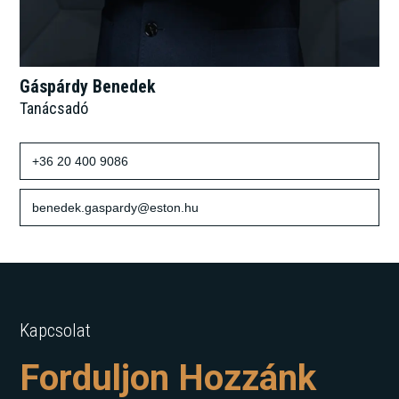
Gáspárdy Benedek
Tanácsadó
+36 20 400 9086
benedek.gaspardy@eston.hu
Kapcsolat
Forduljon Hozzánk