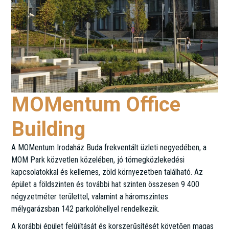
MOMentum Office
Building
A MOMentum Irodaház Buda frekventált üzleti negyedében, a
MOM Park közvetlen közelében, jó tömegközlekedési
kapcsolatokkal és kellemes, zöld környezetben található. Az
épület a földszinten és további hat szinten összesen 9 400
négyzetméter területtel, valamint a háromszintes
mélygarázsban 142 parkolóhellyel rendelkezik.
A korábbi épület felújítását és korszerűsítését követően magas