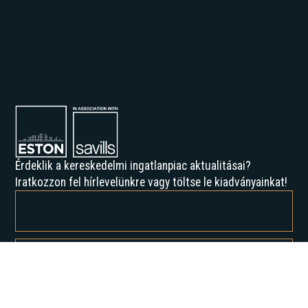
Érdeklik a kereskedelmi ingatlanpiac aktualitásai?
Iratkozzon fel hírlevelünkre vagy töltse le kiadványainkat!
Feliratkozással elfogadja az Adatvédelmi irányelveinket, és hozzájárul
ahhoz, hogy értesítést kapjon tőlünk.