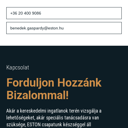
+36 20 400 9086
benedek.gaspardy@eston.hu
Kapcsolat
Forduljon Hozzánk
Bizalommal!
Akár a kereskedelmi ingatlanok terén vizsgálja a
lehetőségeket, akár speciális tanácsadásra van
szüksége, ESTON csapatunk készséggel áll