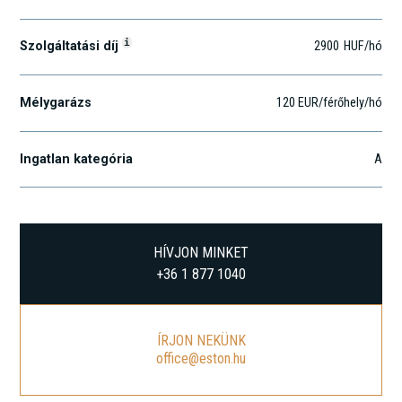
i
Szolgáltatási díj
2900
HUF
/hó
Mélygarázs
120 EUR/férőhely/hó
Ingatlan kategória
A
HÍVJON MINKET
+36 1 877 1040
ÍRJON NEKÜNK
office@eston.hu