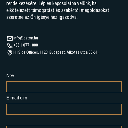
rendelkezésére. Lépjen kapcsolatba velünk, ha
elkötelezett támogatást és szakértői megoldásokat
szeretne az Ön igényeihez igazodva.
info@eston.hu
+36 1 877 1000
HillSide Offices, 1123. Budapest, Alkotás utca 55-61.
Név
E-mail cím