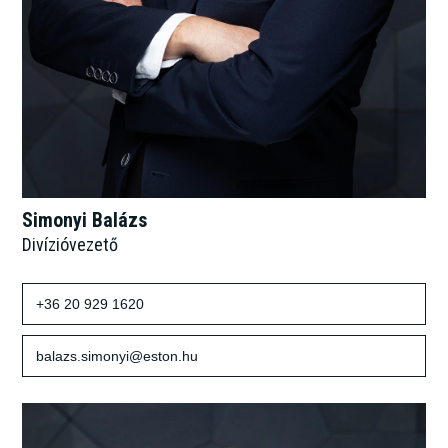
Simonyi Balázs
Divízióvezető
+36 20 929 1620
balazs.simonyi@eston.hu