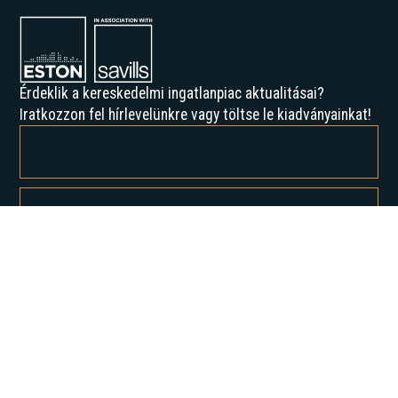
Érdeklik a kereskedelmi ingatlanpiac aktualitásai?
Iratkozzon fel hírlevelünkre vagy töltse le kiadványainkat!
Feliratkozással elfogadja az Adatvédelmi irányelveinket, és hozzájárul
ahhoz, hogy értesítést kapjon tőlünk.
Rólunk
Történelmünk
Karrier