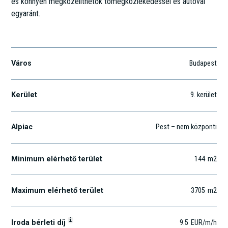
és könnyen megközelíthetők tömegközlekedéssel és autóval
egyaránt.
Lechner Ödön fasor 8.
Város
Budapest
Kerület
9
. kerület
Alpiac
Pest – nem központi
Minimum elérhető terület
144
m2
Maximum elérhető terület
3705
m2
i
Iroda bérleti díj
9.5
EUR
/m
/h