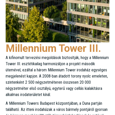
Millennium Tower III.
A kifinomult tervezési megoldások biztosítják, hogy a Millennium
Tower III. esztétikailag harmonizáljon a projekt második
ütemével, ezáltal a három Millennium Tower irodaház egységes
megjelenést kapjon. A 2008-ban átadott torony nyolc emeleten,
szintenként 2 500 négyzetméteren összesen 20 000
négyzetméter első osztályú, egyterű vagy cellás kialakításra
alkalmas irodaterületet kínál.
A Millennium Towers Budapest központjában, a Duna partján
található. Az itteni irodaházak a város bármely pontjáról gyorsan