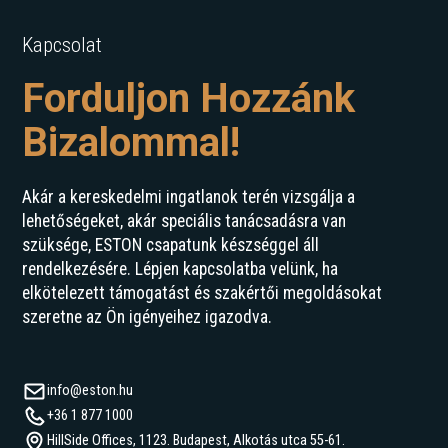
Kapcsolat
Forduljon Hozzánk
Bizalommal!
Akár a kereskedelmi ingatlanok terén vizsgálja a
lehetőségeket, akár speciális tanácsadásra van
szüksége, ESTON csapatunk készséggel áll
rendelkezésére. Lépjen kapcsolatba velünk, ha
elkötelezett támogatást és szakértői megoldásokat
szeretne az Ön igényeihez igazodva.
info@eston.hu
+36 1 877 1000
HillSide Offices, 1123. Budapest, Alkotás utca 55-61.