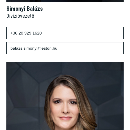
Simonyi Balázs
Divízióvezető
+36 20 929 1620
balazs.simonyi@eston.hu