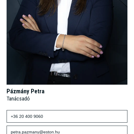
Pázmány Petra
Tanácsadó
+36 20 400 9060
petra.pazmany@eston.hu