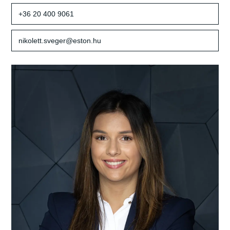
+36 20 400 9061
nikolett.sveger@eston.hu