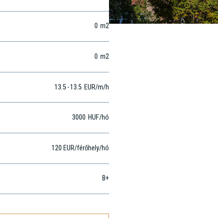
Buda – központi
0
m2
0
m2
13.5
-
13.5
EUR
/m
/h
3000
HUF
/hó
120 EUR/férőhely/hó
B+