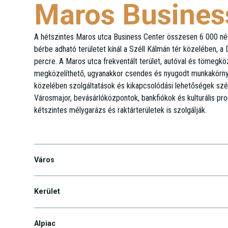
Maros Busines
A hétszintes Maros utca Business Center összesen 6 000 
bérbe adható területet kínál a Széll Kálmán tér közelében, a
percre. A Maros utca frekventált terület, autóval és tömegk
megközelíthető, ugyanakkor csendes és nyugodt munkakörnye
közelében szolgáltatások és kikapcsolódási lehetőségek szél
Városmajor, bevásárlóközpontok, bankfiókok és kulturális pr
kétszintes mélygarázs és raktárterületek is szolgálják.
Maros u. 19-21.
Város
Kerület