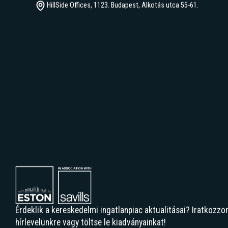
info@eston.hu
+36 1 877 1000
HillSide Offices, 1123. Budapest, Alkotás utca 55-61.