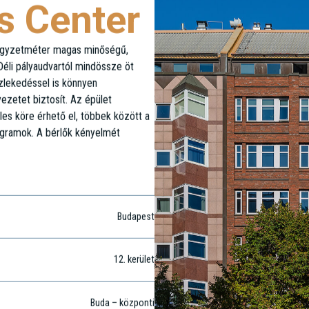
s Center
négyzetméter magas minőségű,
 Déli pályaudvartól mindössze öt
özlekedéssel is könnyen
zetet biztosít. Az épület
es köre érhető el, többek között a
ogramok. A bérlők kényelmét
Budapest
12
. kerület