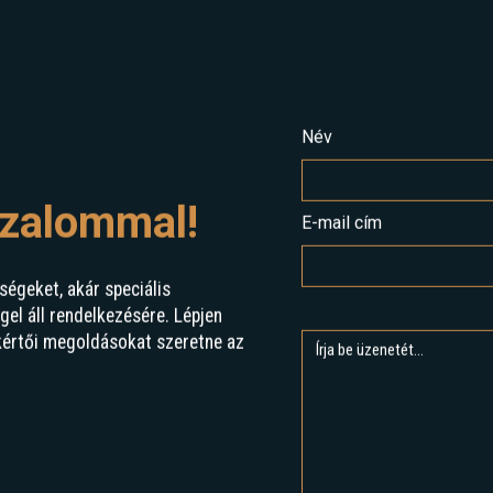
Név
izalommal!
E-mail cím
ségeket, akár speciális
l áll rendelkezésére. Lépjen
kértői megoldásokat szeretne az