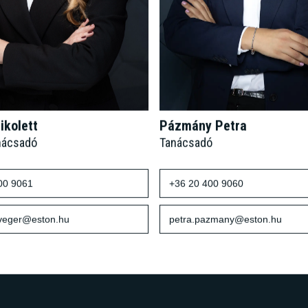
ikolett
Pázmány Petra
nácsadó
Tanácsadó
00 9061
+36 20 400 9060
sveger@eston.hu
petra.pazmany@eston.hu