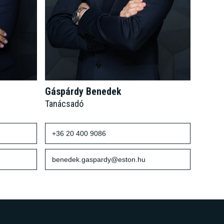
Gáspárdy Benedek
Tanácsadó
+36 20 400 9086
benedek.gaspardy@eston.hu