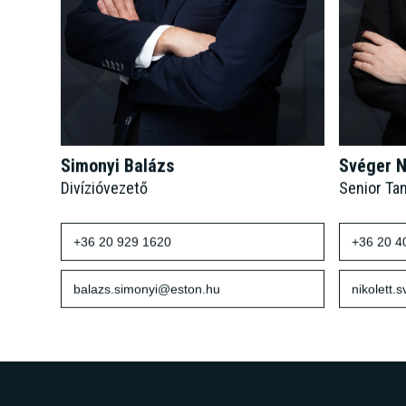
Simonyi Balázs
Svéger N
Divízióvezető
Senior Ta
+36 20 929 1620
+36 20 4
balazs.simonyi@eston.hu
nikolett.