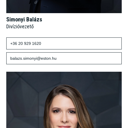
Simonyi Balázs
Divízióvezető
+36 20 929 1620
balazs.simonyi@eston.hu