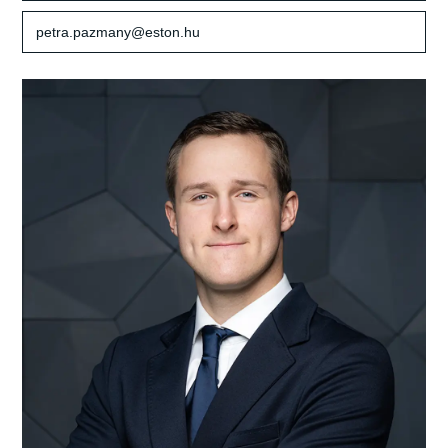
petra.pazmany@eston.hu