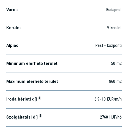
Város
Budapest
Kerület
9
. kerület
Alpiac
Pest – központi
Minimum elérhető terület
50
m2
Maximum elérhető terület
860
m2
i
Iroda bérleti díj
6.9
-
10
EUR
/m
/h
i
Szolgáltatási díj
2760
HUF
/hó