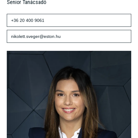
Senior Tanácsadó
+36 20 400 9061
nikolett.sveger@eston.hu