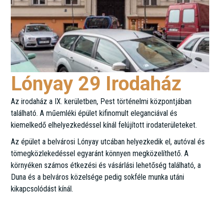
Lónyay 29 Irodaház
Az irodaház a IX. kerületben, Pest történelmi központjában
található. A műemléki épület kifinomult eleganciával és
kiemelkedő elhelyezkedéssel kínál felújított irodaterületeket.
Az épület a belvárosi Lónyay utcában helyezkedik el, autóval és
tömegközlekedéssel egyaránt könnyen megközelíthető. A
környéken számos étkezési és vásárlási lehetőség található, a
Duna és a belváros közelsége pedig sokféle munka utáni
kikapcsolódást kínál.
Lónyay utca 29.